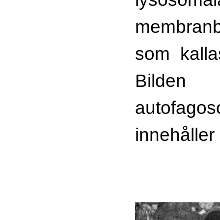
membranb
som kall
Bilde
autofa
innehåller