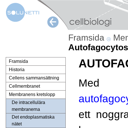
Framsida
Mem
Autofagocyto
AUTOFA
Framsida
Historia
Cellens sammansättning
Med
Cellmembranet
Membranens kretslopp
autofagoc
De intracellulära
membranerna
ett noggr
Det endoplasmatiska
nätet