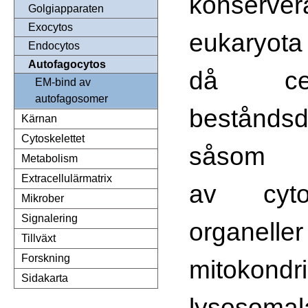
konserve
Golgiapparaten
Exocytos
eukary
Endocytos
Autofagocytos
då ce
EM-bind av
autofagosomer
beståndsd
Kärnan
Cytoskelettet
såso
Metabolism
Extracellulärmatrix
av cyto
Mikrober
Signalering
organe
Tillväxt
Forskning
mitokondri
Sidakarta
lysosomal