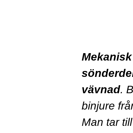
Mekanisk
sönderde
vävnad
. 
binjure frå
Man tar til