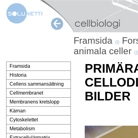
Framsida
For
animala celler
PRIMÄR
Framsida
Historia
CELLOD
Cellens sammansättning
BILDER
Cellmembranet
Membranens kretslopp
Kärnan
Cytoskelettet
Metabolism
Extracellulärmatrix