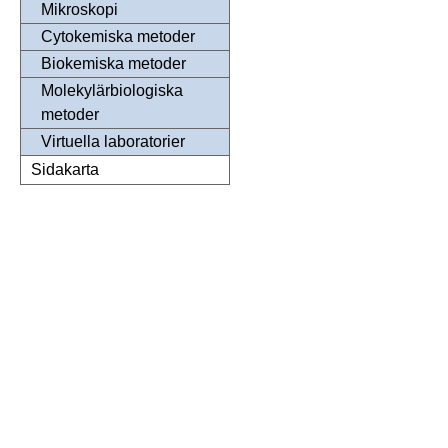
Mikroskopi
Cytokemiska metoder
Biokemiska metoder
Molekylärbiologiska
metoder
Virtuella laboratorier
Sidakarta