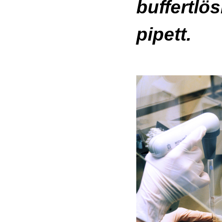
buffertlö
pipett.