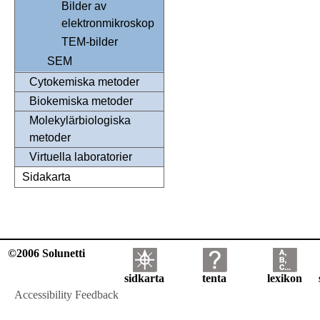
Bilder av
elektronmikroskop
TEM-bilder
SEM
Cytokemiska metoder
Biokemiska metoder
Molekylärbiologiska
metoder
Virtuella laboratorier
Sidakarta
©2006 Solunetti
sidkarta
tenta
lexikon
Accessibility Feedback