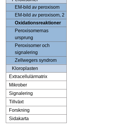
EM-bild av peroxisom
EM-bild av peroxisom, 2
Oxidationsreaktioner
Peroxisomernas
ursprung
Peroxisomer och
signalering
Zellwegers syndrom
Kloroplasten
Extracellulärmatrix
Mikrober
Signalering
Tillväxt
Forskning
Sidakarta