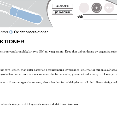
sök
somer
Oxidationsreaktioner
KTIONER
erna omvandlar molekylärt syre (O
) till väteperoxid. Detta sker vid oxidering av organiska subs
2
t syre i cellen. Man antar därför att peroxisomerna utvecklades i cellerna för miljontals år sedan
yrehalten i celler, som är vana vid anaeroba förhållanden, genom att reducera syre till vätepero
eperoxid andra organiska substrat, såsom fenoler, formaldehyder och alkohol. Dessa viktiga reakt
derdela väteperoxid till syre och vatten ifall det finns i överskott.