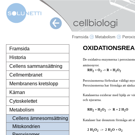
Framsida
Metabolism
Peroxi
OXIDATIONSREA
Framsida
Historia
De oxidativa enzymerna i peroxisom
aminosyror.
Cellens sammansättning
RH
+ O
-> R + H
O
2
2
2
2
Cellmembranet
Peroxisomerna förbrukar väldigt mycke
Membranens kretslopp
Peroxisomerna har förmåga att sänka s
Kärnan
Katalaserna oxiderar med hjälp av vät
och njurarna.
Cytoskelettet
Metabolism
RH
+ H
O
->
R + 2 H
O
2
2
2
2
Cellens ämnesomsättning
Katalaser har dessutom förmåga att sön
Mitokondrien
2 H
O
->
2 H
O + O
2
2
2
2
Peroxisomer