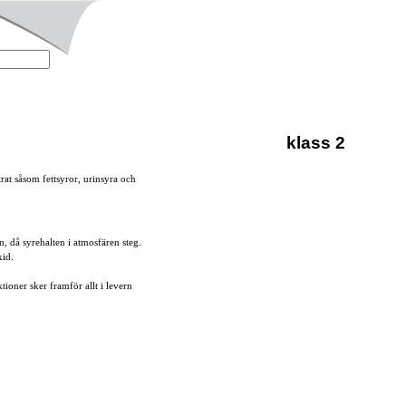
klass 2
trat såsom fettsyror, urinsyra och
, då syrehalten i atmosfären steg.
xid.
ioner sker framför allt i levern