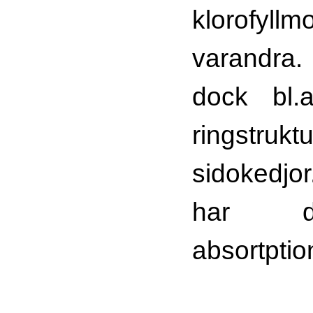
klorofyllm
varandra.
dock bl.
ringstrukt
sidokedjor
har dä
absortptio