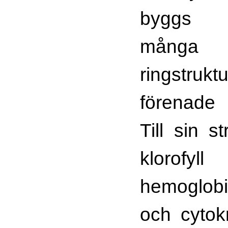
bygg
många
ringstru
förenade
Till sin s
klor
hemoglobi
och cytok