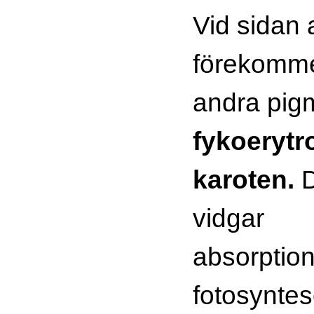
Vid sidan a
förekomm
andra pig
fykoerytro
karoten.
vidgar
absorption
fotosyntes