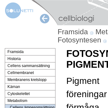
Framsida
Met
Fotosyntesen
FOTOSY
Framsida
Historia
PIGMEN
Cellens sammansättning
Cellmembranet
Pigment
Membranens kretslopp
Kärnan
förenin
Cytoskelettet
Metabolism
förmåga 
Cellens ämnesomsättning