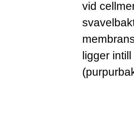
vid cellm
svavelbakte
membrans
ligger inti
(purpurbak