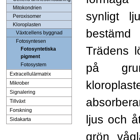
Mitokondrien
synligt l
Peroxisomer
Kloroplasten
bestäm
Växtcellens byggnad
Fotosyntesen
Trädens l
Fotosyntetiska
pigment
på gr
Fotosystem
Extracellulärmatrix
kloroplas
Mikrober
Signalering
absorbera
Tillväxt
Forskning
ljus och å
Sidakarta
grön vågl