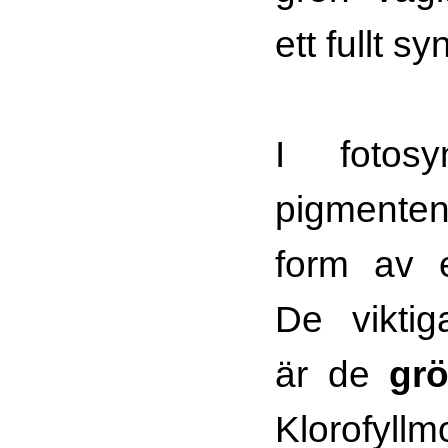
ett fullt sy
I fotosy
pigmenten 
form av e
De viktig
är de
grö
Klorofyllm