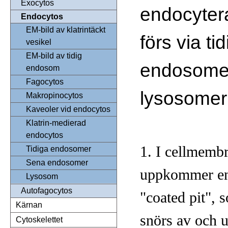
Exocytos
endocyter
Endocytos
EM-bild av klatrintäckt
förs via t
vesikel
EM-bild av tidig
endosomer 
endosom
Fagocytos
lysosomer
Makropinocytos
Kaveoler vid endocytos
Klatrin-medierad
endocytos
1. I cellmemb
Tidiga endosomer
Sena endosomer
uppkommer en
Lysosom
Autofagocytos
"coated pit", 
Kärnan
snörs av och 
Cytoskelettet