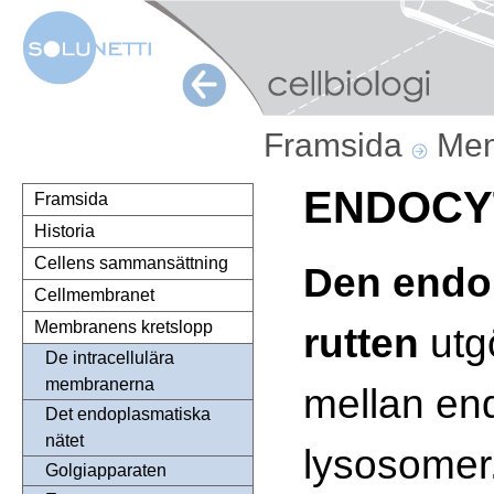
Framsida
Mem
ENDOCY
Framsida
Historia
Cellens sammansättning
Den endo
Cellmembranet
Membranens kretslopp
rutten
utg
De intracellulära
membranerna
mellan en
Det endoplasmatiska
nätet
lysosomer
Golgiapparaten