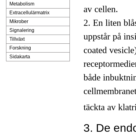
Metabolism
av cellen.
Extracellulärmatrix
2. En liten blå
Mikrober
Signalering
uppstår på ins
Tillväxt
coated vesicle
Forskning
Sidakarta
receptormedie
både inbuktni
cellmembrane
täckta av klat
3. De end