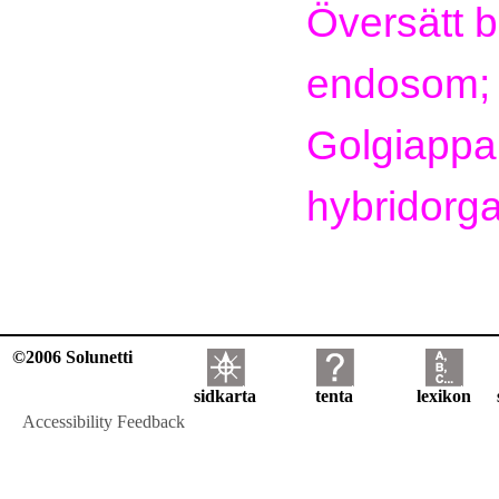
Översätt bi
endosom;
Golgiappar
hybridorga
©2006 Solunetti
sidkarta
tenta
lexikon
Accessibility Feedback