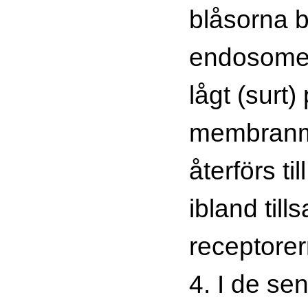
blåsorna bi
endosomer
lågt (surt)
membranma
återförs ti
ibland ti
receptore
4. I de s