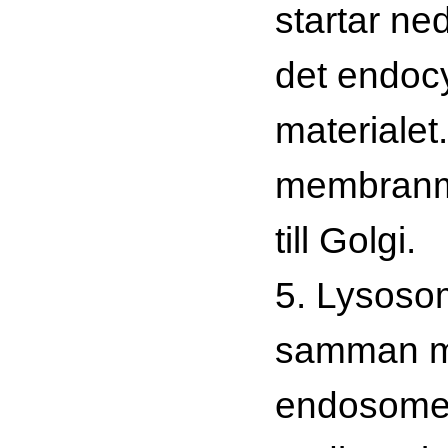
startar ne
det endoc
materialet
membranma
till Golgi.
5. Lysoso
samman m
endosome