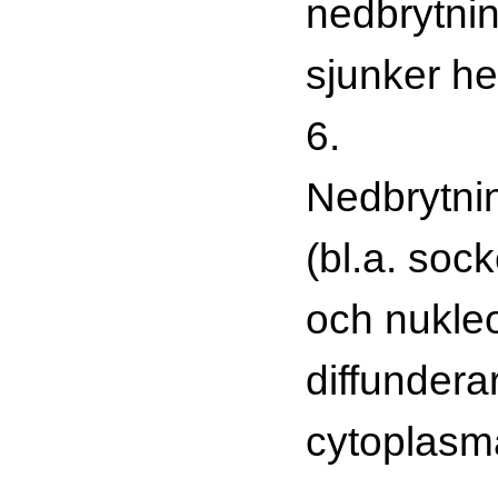
nedbrytnin
sjunker he
6.
Nedbrytni
(bl.a. soc
och nukleo
diffunderar
cytoplasm