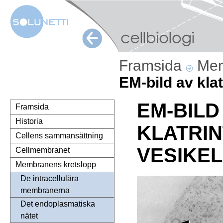
Framsida
Mem
EM-bild av klat
EM-BILD
Framsida
Historia
KLATRI
Cellens sammansättning
VESIKEL
Cellmembranet
Membranens kretslopp
De intracellulära
membranerna
Det endoplasmatiska
nätet