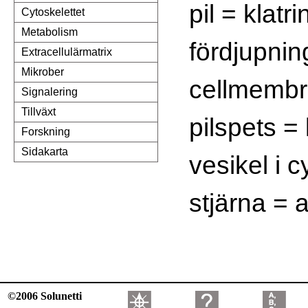
pil = klatri
Cytoskelettet
Metabolism
fördjupning
Extracellulärmatrix
Mikrober
cellmembr
Signalering
Tillväxt
pilspets = 
Forskning
Sidakarta
vesikel i 
stjärna = 
©2006 Solunetti