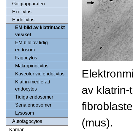
Golgiapparaten
Exocytos
Endocytos
EM-bild av klatrintäckt
vesikel
EM-bild av tidig
endosom
Fagocytos
Makropinocytos
Elektronmi
Kaveoler vid endocytos
Klatrin-medierad
av klatrin-
endocytos
Tidiga endosomer
fibroblaste
Sena endosomer
Lysosom
(mus).
Autofagocytos
Kärnan