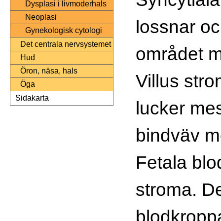
Dysplasi i livmoderhals
Neoplasi
lossnar oc
Gynekologisk cytologi
Det centrala nervsystemet
området mel
Hud
Öron, näsa, hals
Villus str
Öga
Sidakarta
lucker me
bindväv me
Fetala blod
stroma. D
blodkropp