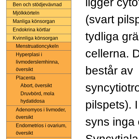
ligger cyto
Ben och stödjevävnad
Mjölkkörteln
(svart pil
Manliga könsorgan
Endokrina körtlar
tydliga gr
Kvinnliga könsorgan
Menstruationcykeln
cellerna. D
Hyperplasi i
livmoderslemhinna,
består av
översikt
Placenta
syncytiotro
Abort, översikt
Druvbörd, mola
pilspets). 
hydatidosa
Adenomyos i livmoder,
översikt
syns inga 
Endometrios i ovarium,
översikt
Syncytiala 