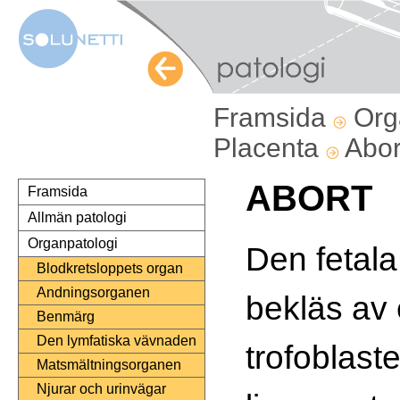
Framsida
Org
Placenta
Abor
ABORT
Framsida
Allmän patologi
Organpatologi
Den fetala 
Blodkretsloppets organ
Andningsorganen
bekläs av e
Benmärg
Den lymfatiska vävnaden
trofoblaste
Matsmältningsorganen
Njurar och urinvägar