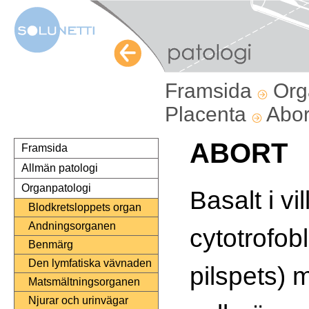
Framsida
Org
Placenta
Abor
ABORT
Framsida
Allmän patologi
Organpatologi
Basalt i vil
Blodkretsloppets organ
Andningsorganen
cytotrofobl
Benmärg
Den lymfatiska vävnaden
pilspets) 
Matsmältningsorganen
Njurar och urinvägar