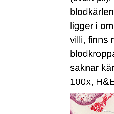
blodkärlen 
ligger i o
villi, finns
blodkropp
saknar kä
100x, H&E