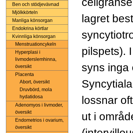
cellgränser
Ben och stödjevävnad
Mjölkkörteln
lagret bes
Manliga könsorgan
Endokrina körtlar
syncytiotro
Kvinnliga könsorgan
Menstruationcykeln
pilspets). 
Hyperplasi i
livmoderslemhinna,
syns inga 
översikt
Placenta
Syncytiala 
Abort, översikt
Druvbörd, mola
lossnar o
hydatidosa
Adenomyos i livmoder,
översikt
ut i område
Endometrios i ovarium,
översikt
(intervillo