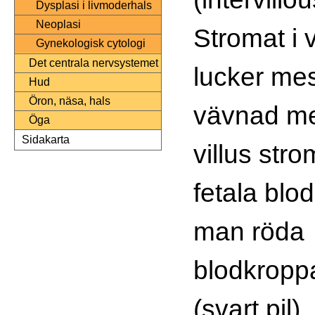
Dysplasi i livmoderhals
Neoplasi
Stromat i v
Gynekologisk cytologi
Det centrala nervsystemet
lucker me
Hud
Öron, näsa, hals
vävnad med 
Öga
Sidakarta
villus st
fetala blod
man röda
blodkropp
(svart pil)