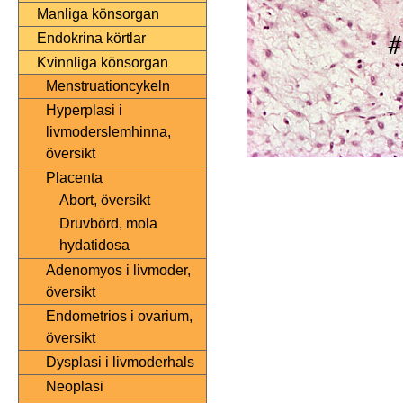
Manliga könsorgan
Endokrina körtlar
Kvinnliga könsorgan
Menstruationcykeln
Hyperplasi i
livmoderslemhinna,
översikt
Placenta
Abort, översikt
Druvbörd, mola
hydatidosa
Adenomyos i livmoder,
översikt
Endometrios i ovarium,
översikt
Dysplasi i livmoderhals
Neoplasi