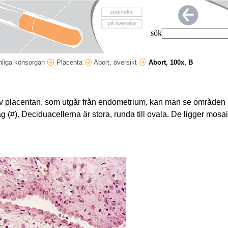
sök
nliga könsorgan
Placenta
Abort, översikt
Abort, 100x, B
av placentan, som utgår från endometrium, kan man se områden
g (#). Deciduacellerna är stora, runda till ovala. De ligger mosai