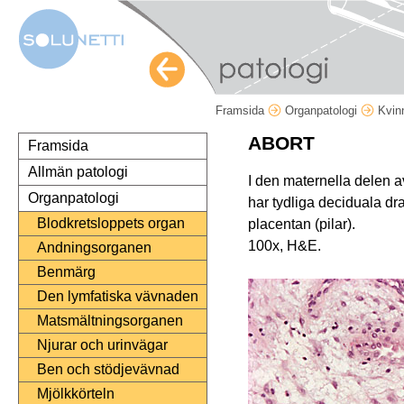
Framsida
Organpatologi
Kvin
ABORT
Framsida
Allmän patologi
I den maternella delen 
Organpatologi
har tydliga deciduala dra
Blodkretsloppets organ
placentan (pilar).
100x, H&E.
Andningsorganen
Benmärg
Den lymfatiska vävnaden
Matsmältningsorganen
Njurar och urinvägar
Ben och stödjevävnad
Mjölkkörteln