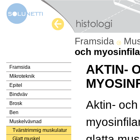
Framsida
Mus
och myosinfil
AKTIN- 
Framsida
Mikroteknik
MYOSIN
Epitel
Bindväv
Aktin- och
Brosk
Ben
myosinfil
Muskelvävnad
Tvärstrimmig muskulatur
glatta mus
Glatt muskel