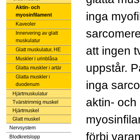
Aktin- och
inga myofi
myosinfilament
Kaveoler
sarcomerer,
Innervering av glatt
muskulatur
att ingen 
Glatt muskulatur, HE
Muskler i urinblåsa
uppstår. P
Glatta muskler i artär
Glatta muskler i
inga sarco
duodenum
Hjärtmuskulatur
aktin- och
Tvärstrimmig muskel
Hjärtmuskel
myosinfila
Glatt muskel
Nervsystem
förbi vara
Blodkretslopp