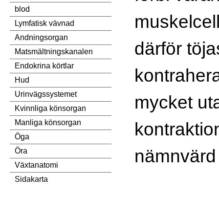
blod
muskelcel
Lymfatisk vävnad
Andningsorgan
därför töja
Matsmältningskanalen
Endokrina körtlar
kontraher
Hud
Urinvägssystemet
mycket uta
Kvinnliga könsorgan
Manliga könsorgan
kontraktion
Öga
nämnvärd 
Öra
Växtanatomi
Sidakarta