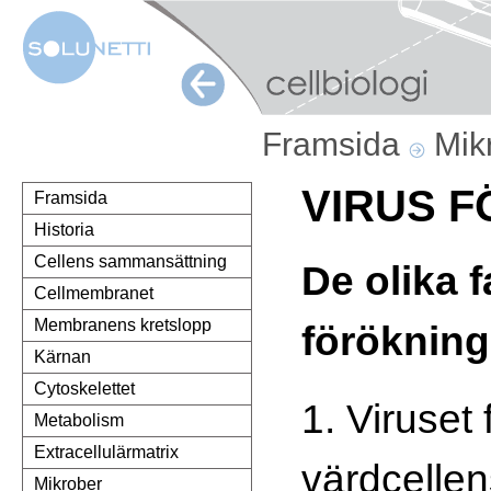
Framsida
Mik
VIRUS 
Framsida
Historia
Cellens sammansättning
De olika f
Cellmembranet
Membranens kretslopp
förökning
Kärnan
Cytoskelettet
1. Viruset 
Metabolism
Extracellulärmatrix
värdcellen
Mikrober