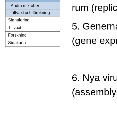
rum (repli
Andra mikrober
Tillväxt och förökning
Signalering
5. Genern
Tillväxt
Forskning
(gene exp
Sidakarta
6. Nya vir
(assembly