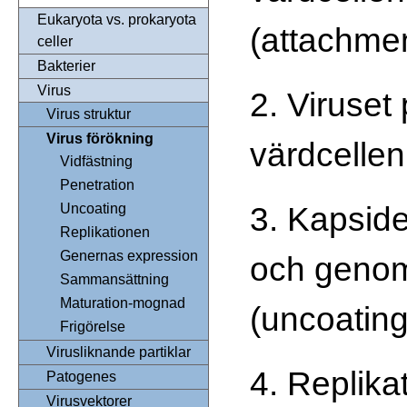
Eukaryota vs. prokaryota
(attachme
celler
Bakterier
Virus
2. Viruset 
Virus struktur
Virus förökning
värdcellen
Vidfästning
Penetration
3. Kapside
Uncoating
Replikationen
Genernas expression
och genom
Sammansättning
Maturation-mognad
(uncoating
Frigörelse
Virusliknande partiklar
4. Replika
Patogenes
Virusvektorer