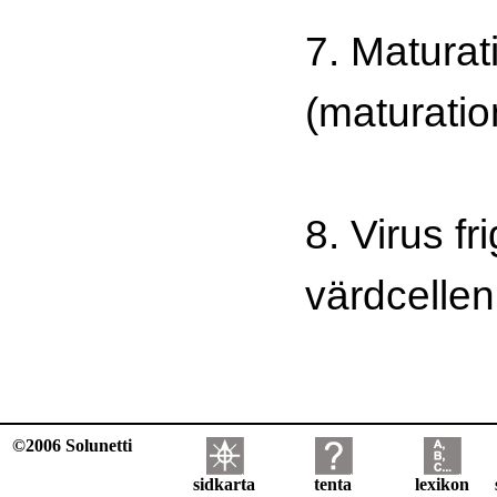
7. Matura
(maturatio
8. Virus fr
värdcellen
©2006 Solunetti
sidkarta
tenta
lexikon