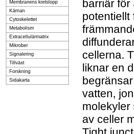
barriär för
Membranens kretslopp
Kärnan
potentiellt 
Cytoskelettet
främmand
Metabolism
Extracellulärmatrix
diffundera
Mikrober
cellerna. T
Signalering
Tillväxt
liknar en 
Forskning
begränsar 
Sidakarta
vatten, jo
molekyler 
av celler m
Tight junct