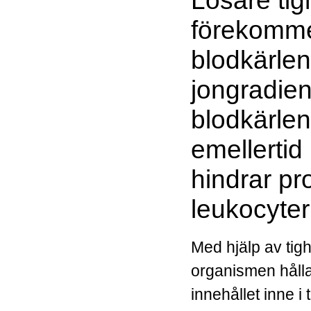
förekommer
blodkärle
jongradien
blodkärle
emellertid
hindrar pr
leukocyter
Med hjälp av tigh
organismen hålla
innehållet inne i