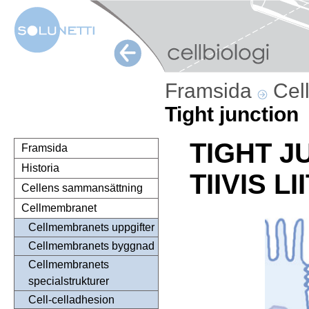
Framsida
Cel
Tight junction
TIGHT J
Framsida
Historia
TIIVIS LI
Cellens sammansättning
Cellmembranet
Cellmembranets uppgifter
Cellmembranets byggnad
Cellmembranets
specialstrukturer
Cell-celladhesion