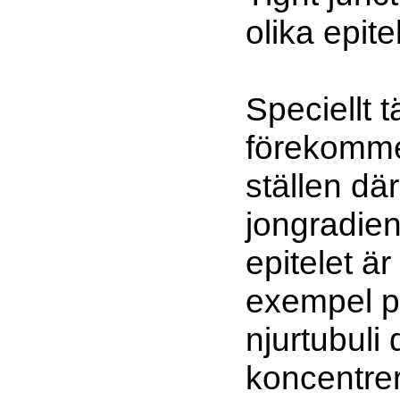
olika epit
Speciellt t
förekomm
ställen där
jongradien
epitelet är
exempel p
njurtubuli 
koncentre