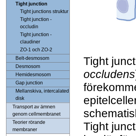
Tight junction
Tight junctions struktur
Tight junction -
occludin
Tight junction -
claudiner
ZO-1 och ZO-2
Tight junct
Belt-desmosom
Desmosom
occludens
Hemidesmosom
Gap junction
förekomme
Mellanskiva, intercalated
epitelcelle
disk
Transport av ämnen
schematisk
genom cellmembranet
Teorier rörande
Tight junct
membraner