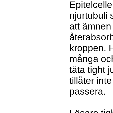
Epitelcell
njurtubuli 
att ämnen 
återabsor
kroppen. H
många oc
täta tight 
tillåter int
passera.
Lösare tig