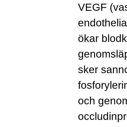
VEGF (vas
endothelia
ökar blodk
genomsläp
sker sann
fosforyler
och genom
occludinpr