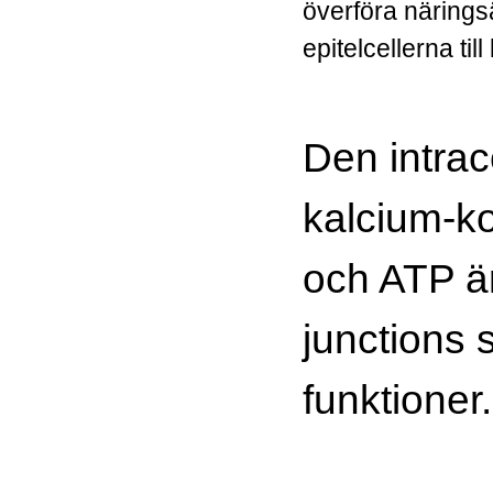
överföra närin
epitelcellerna til
Den intrac
kalcium-k
och ATP är 
junctions 
funktioner.