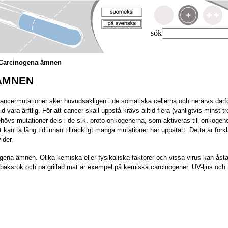
sök
Carcinogena ämnen
ÄMNEN
ancermutationer sker huvudsakligen i de somatiska cellerna och nerärvs därfö
d vara ärftlig. För att cancer skall uppstå krävs alltid flera (vanligtvis minst t
behövs mutationer dels i de s.k. proto-onkogenerna, som aktiveras till onkoge
 kan ta lång tid innan tillräckligt många mutationer har uppstått. Detta är förkla
ider.
ogena ämnen. Olika kemiska eller fysikaliska faktorer och vissa virus kan 
i tobaksrök och på grillad mat är exempel på kemiska carcinogener. UV-ljus och