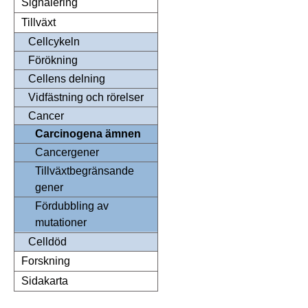
Signalering
Tillväxt
Cellcykeln
Förökning
Cellens delning
Vidfästning och rörelser
Cancer
Carcinogena ämnen
Cancergener
Tillväxtbegränsande
gener
Fördubbling av
mutationer
Celldöd
Forskning
Sidakarta