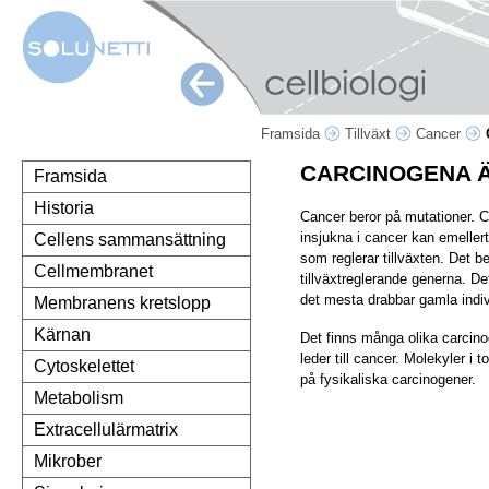
Framsida
Tillväxt
Cancer
CARCINOGENA 
Framsida
Historia
Cancer beror på mutationer. C
insjukna i cancer kan emellerti
Cellens sammansättning
som reglerar tillväxten. Det 
Cellmembranet
tillväxtreglerande generna. Det
det mesta drabbar gamla indiv
Membranens kretslopp
Kärnan
Det finns många olika carcin
leder till cancer. Molekyler 
Cytoskelettet
på fysikaliska carcinogener.
Metabolism
Extracellulärmatrix
Mikrober