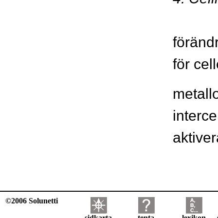
föränd
för ce
metall
interce
aktive
©2006 Solunetti
sidkarta
tenta
lexikon