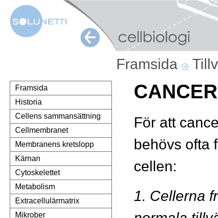
Framsida
Till
CANCER
Framsida
Historia
Cellens sammansättning
För att cance
Cellmembranet
behövs ofta f
Membranens kretslopp
Kärnan
cellen:
Cytoskelettet
Metabolism
1. Cellerna f
Extracellulärmatrix
normala tillv
Mikrober