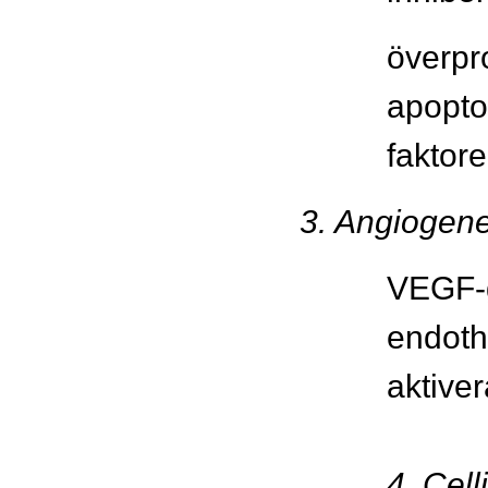
överpr
apopto
faktor
3. Angiogen
VEGF-g
endothe
aktive
4. Cel