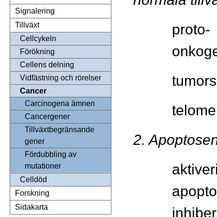
Signalering
Tillväxt
proto-
Cellcykeln
onkoge
Förökning
Cellens delning
tumors
Vidfästning och rörelser
Cancer
Carcinogena ämnen
telome
Cancergener
Tillväxtbegränsande
2. Apoptose
gener
Fördubbling av
aktive
mutationer
Celldöd
apopt
Forskning
Sidakarta
inhibe