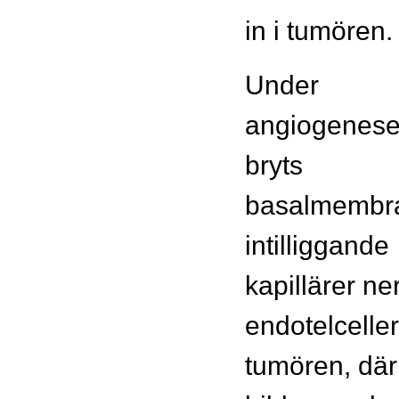
in i tumören.
Under
angiogenes
bryts
basalmembra
intilliggande
kapillärer ne
endotelceller
tumören, där