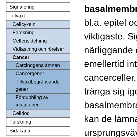
basalmemb
Signalering
Tillväxt
bl.a. epitel 
Cellcykeln
Förökning
viktigaste. S
Cellens delning
närliggande 
Vidfästning och rörelser
Cancer
emellertid in
Carcinogena ämnen
Cancergener
cancerceller
Tillväxtbegränsande
tränga sig i
gener
Fördubbling av
basalmembra
mutationer
Celldöd
kan de lämna
Forskning
ursprungsväv
Sidakarta