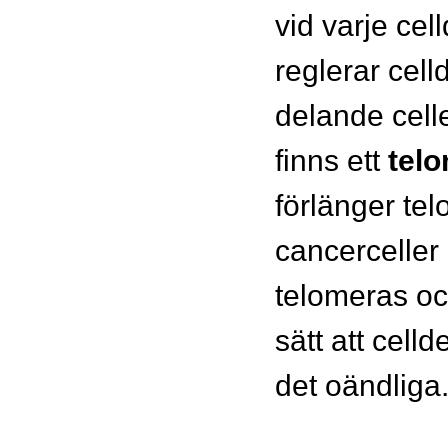
vid varje cel
reglerar celld
delande celle
finns ett
tel
förlänger te
cancerceller
telomeras oc
sätt att celld
det oändliga