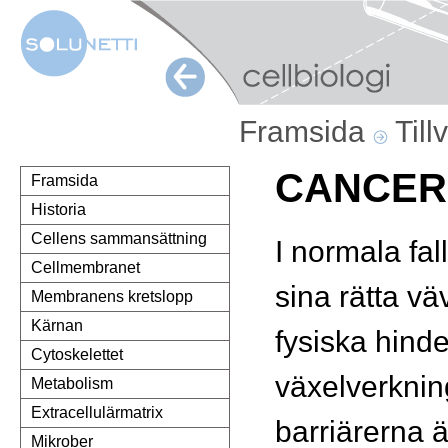
Framsida
Till
CANCER
Framsida
Historia
Cellens sammansättning
I normala fall
Cellmembranet
sina rätta v
Membranens kretslopp
Kärnan
fysiska hinde
Cytoskelettet
växelverknin
Metabolism
Extracellulärmatrix
barriärerna ä
Mikrober