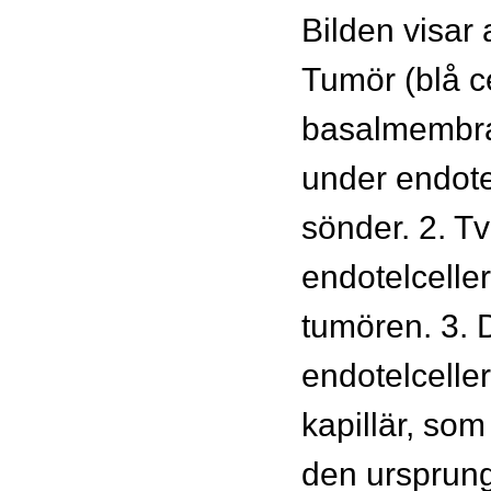
Bilden visar
Tumör (blå ce
basalmembra
under endote
sönder. 2. T
endotelceller
tumören. 3. 
endotelceller
kapillär, so
den ursprungl