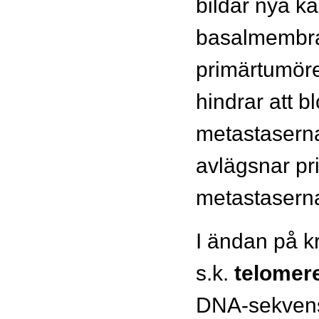
bildar nya k
basalmembra
primärtumör
hindrar att bl
metastasern
avlägsnar pr
metastasern
I ändan på 
s.k.
telomer
DNA-sekvense