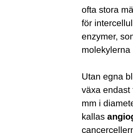
ofta stora m
för intercell
enzymer, som
molekylerna i
Utan egna bl
växa endast t
mm i diamete
kallas
angio
cancercellern