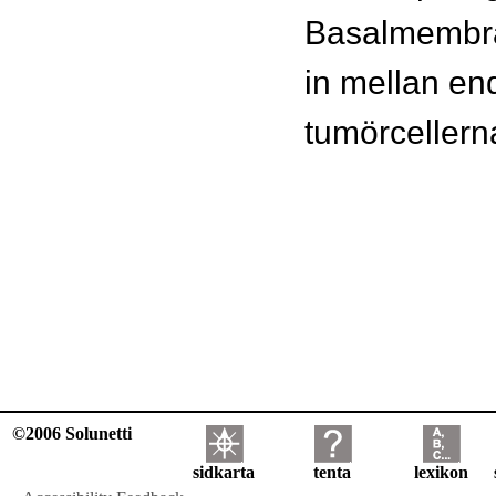
Basalmembr
in mellan en
tumörcellern
©2006 Solunetti
sidkarta
tenta
lexikon