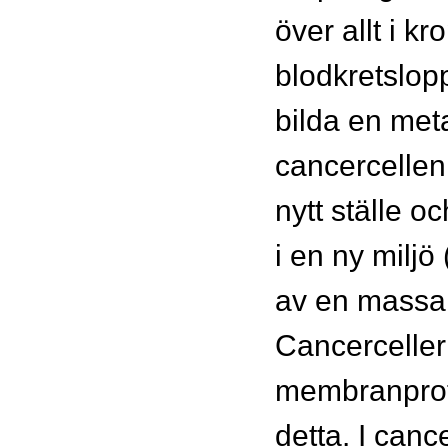
över allt i k
blodkretslopp
bilda en met
cancercellen 
nytt ställe o
i en ny miljö
av en massa l
Cancercelle
membranprot
detta. I can