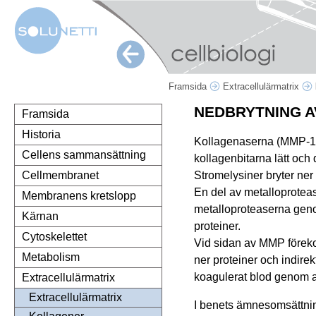
Framsida
Extracellulärmatrix
NEDBRYTNING 
Framsida
Historia
Kollagenaserna (MMP-1, -
Cellens sammansättning
kollagenbitarna lätt och
Stromelysiner bryter ner 
Cellmembranet
En del av metalloproteas
Membranens kretslopp
metalloproteaserna geno
Kärnan
proteiner.
Cytoskelettet
Vid sidan av MMP förekom
Metabolism
ner proteiner och indire
koagulerat blod genom att
Extracellulärmatrix
Extracellulärmatrix
I benets ämnesomsättning