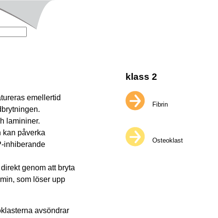
klass 2
tureras emellertid
Fibrin
dbrytningen.
ch lamininer.
en kan påverka
Osteoklast
P-inhiberande
direkt genom att bryta
smin, som löser upp
oklasterna avsöndrar