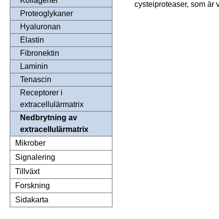
Kollagener
cysteiproteaser, som är
Proteoglykaner
Hyaluronan
Elastin
Fibronektin
Laminin
Tenascin
Receptorer i
extracellulärmatrix
Nedbrytning av
extracellulärmatrix
Mikrober
Signalering
Tillväxt
Forskning
Sidakarta