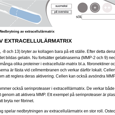
sök
Nedbrytning av extracellulärmatrix
AV EXTRACELLULÄRMATRIX
8 och 13) bryter av kollagen bara på ett ställe. Efter detta dena
 det bildas gelatin. Nu fortsätter gelatinaserna (MMP-2 och 9) ne
många olika proteiner i extracellulär-matrix bl.a. fibronektiner o
erna är fästa vid cellmembranen och verkar därför lokalt. Cell
m att reglera deras aktivering. Cellen kan också avsöndra MM
mer också serinproteaser i extracelllärmatrix. De verkar både 
kt genom att aktivera MMP. Ett exempel på serinproteaser är pla
 bryta ner fibrinet.
 spelar nedbrytningen av extracellulärmatrix en stor roll. Oste