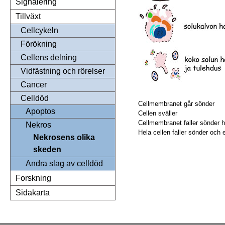
Signalering
Tillväxt
Cellcykeln
Förökning
Cellens delning
Vidfästning och rörelser
Cancer
Celldöd
Cellmembranet går sönder
Apoptos
Cellen sväller
Cellmembranet faller sönder he
Nekros
Hela cellen faller sönder och
Nekrosens olika
skeden
Andra slag av celldöd
Forskning
Sidakarta