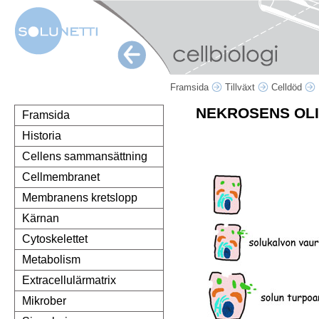
Framsida
Tillväxt
Celldöd
NEKROSENS OL
Framsida
Historia
Cellens sammansättning
Cellmembranet
Membranens kretslopp
Kärnan
Cytoskelettet
Metabolism
Extracellulärmatrix
Mikrober