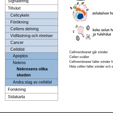
Signalering
Tillväxt
Cellcykeln
Förökning
Cellens delning
Vidfästning och rörelser
Cancer
Celldöd
Cellmembranet går sönder
Apoptos
Cellen sväller
Cellmembranet faller sönder he
Nekros
Hela cellen faller sönder och
Nekrosens olika
skeden
Andra slag av celldöd
Forskning
Sidakarta