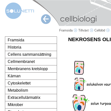
Framsida
Tillväxt
Celldöd
NEKROSENS OL
Framsida
Historia
Cellens sammansättning
Cellmembranet
Membranens kretslopp
Kärnan
Cytoskelettet
Metabolism
Extracellulärmatrix
Mikrober