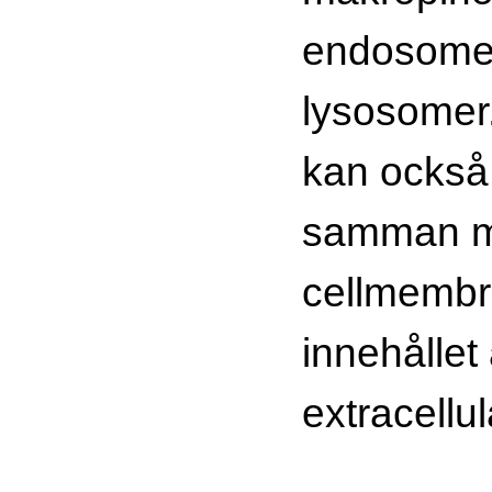
endosomer
lysosome
kan också
samman 
cellmembr
innehållet å
extracellu