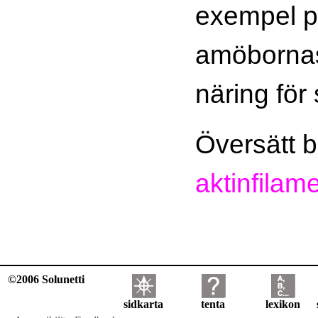
exempel p
amöbornas 
näring för s
Översätt bi
aktinfilam
©2006 Solunetti
sidkarta
tenta
lexikon