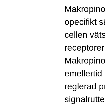
Makropinoc
opecifikt sä
cellen vät
receptorer
Makropino
emellertid
reglerad 
signalrutt