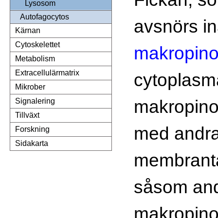
Lysosom
Autofagocytos
avsnörs in
Kärnan
Cytoskelettet
makropin
Metabolism
Extracellulärmatrix
cytoplasm
Mikrober
makropin
Signalering
Tillväxt
med andra 
Forskning
Sidakarta
membrantä
såsom an
makropino