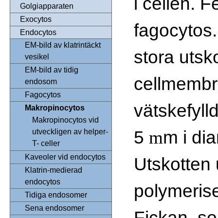
i cellen. 
Golgiapparaten
Exocytos
fagocytos.
Endocytos
EM-bild av klatrintäckt
stora utsko
vesikel
EM-bild av tidig
cellmembr
endosom
Fagocytos
vätskefylld
Makropinocytos
Makropinocytos vid
5
m i dia
m
utveckligen av helper-
T- celler
Kaveoler vid endocytos
Utskotten
Klatrin-medierad
endocytos
polymerise
Tidiga endosomer
Sena endosomer
Fickan, so