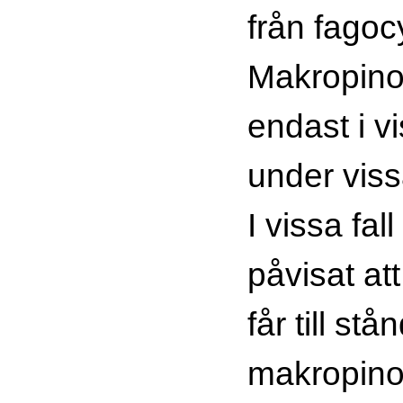
från fagoc
Makropino
endast i v
under viss
I vissa fal
påvisat att
får till stå
makropinoc