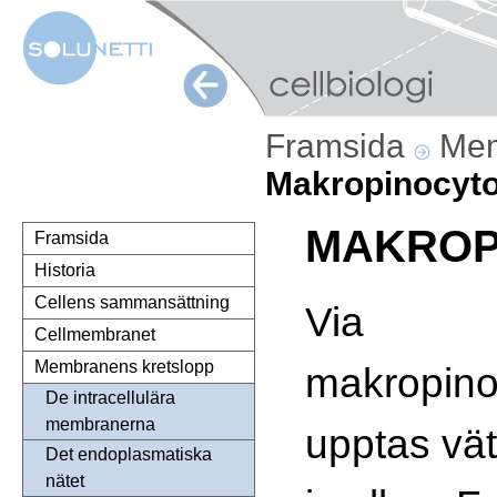
Framsida
Mem
Makropinocyt
MAKROP
Framsida
Historia
Cellens sammansättning
Via
Cellmembranet
Membranens kretslopp
makropino
De intracellulära
membranerna
upptas vät
Det endoplasmatiska
nätet