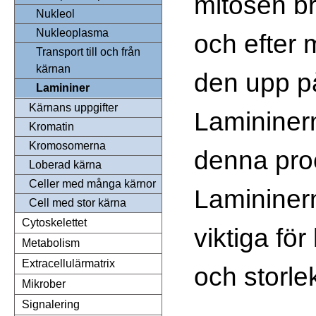
mitosen b
Nukleol
Nukleoplasma
och efter 
Transport till och från
kärnan
den upp på
Lamininer
Kärnans uppgifter
Lamininern
Kromatin
Kromosomerna
denna pro
Loberad kärna
Celler med många kärnor
Lamininer
Cell med stor kärna
Cytoskelettet
viktiga fö
Metabolism
Extracellulärmatrix
och storle
Mikrober
Signalering