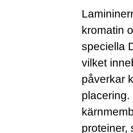
Lamininern
kromatin oc
speciella 
vilket inne
påverkar
placering
kärnmembr
proteiner