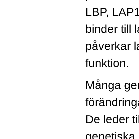
LBP, LAP1
binder till 
påverkar l
funktion.
Många gen
förändring
De leder til
genetiska 