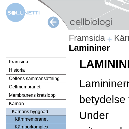
Framsida
Kä
Lamininer
LAMININ
Framsida
Historia
Cellens sammansättning
Lamininer
Cellmembranet
Membranens kretslopp
betydelse 
Kärnan
Under
Kärnans byggnad
Kärnmembranet
Kärnporkomplex