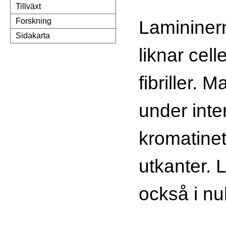
Tillväxt
Lamininer
Forskning
Sidakarta
liknar cel
fibriller. M
under inte
kromatinet
utkanter. 
också i n