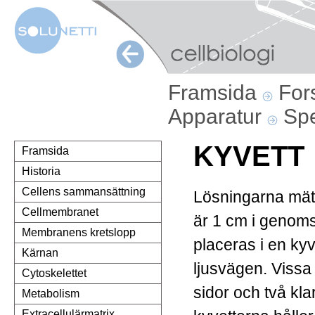
Framsida
For
Apparatur
Spe
KYVETT
Framsida
Historia
Cellens sammansättning
Lösningarna mäts
Cellmembranet
är 1 cm i genoms
Membranens kretslopp
placeras i en kyve
Kärnan
ljusvägen. Vissa 
Cytoskelettet
sidor och två k
Metabolism
Extracellulärmatrix