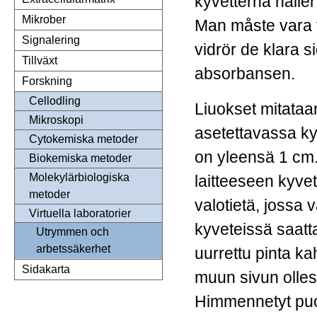
kyvetterna håller
Mikrober
Man måste vara f
Signalering
vidrör de klara s
Tillväxt
absorbansen.
Forskning
Cellodling
Liuokset mitataa
Mikroskopi
asetettavassa kyv
Cytokemiska metoder
on yleensä 1 cm.
Biokemiska metoder
Molekylärbiologiska
laitteeseen kyvet
metoder
valotietä, jossa 
Virtuella laboratorier
kyveteissä saatt
Utrymmen och
arbetssäkerhet
uurrettu pinta ka
Sidakarta
muun sivun olles
Himmennetyt puole