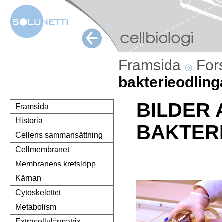
Framsida
For
bakterieodling
BILDER 
Framsida
Historia
BAKTER
Cellens sammansättning
Cellmembranet
Membranens kretslopp
Kärnan
Cytoskelettet
Metabolism
Extracellulärmatrix