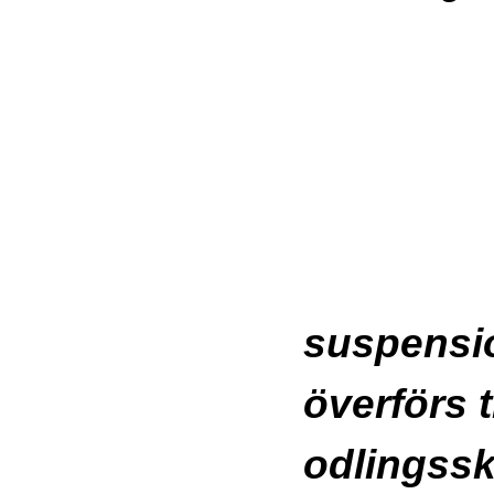
E
suspensio
överförs ti
odlingssk