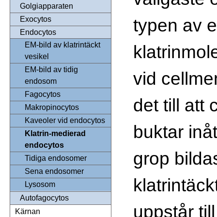
Golgiapparaten
typen av 
Exocytos
Endocytos
EM-bild av klatrintäckt
klatrinmol
vesikel
EM-bild av tidig
vid cellme
endosom
Fagocytos
det till at
Makropinocytos
Kaveoler vid endocytos
buktar inåt
Klatrin-medierad
endocytos
grop bilda
Tidiga endosomer
Sena endosomer
klatrintäc
Lysosom
Autofagocytos
uppstår till
Kärnan