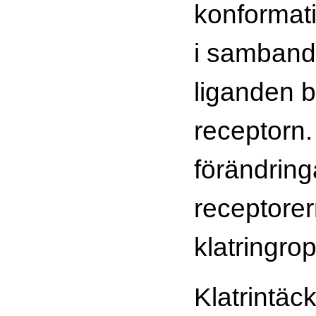
konformat
i samband
liganden bi
receptorn
förändring
receptorer
klatringro
Klatrintäck