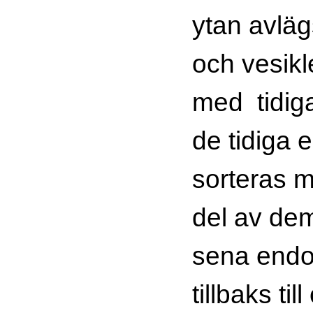
ytan avlä
och vesikl
med tidig
de tidiga
sorteras m
del av dem 
sena end
tillbaks ti