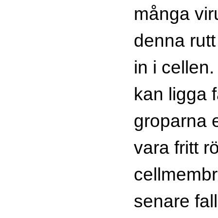
många vir
denna rutt
in i celle
kan ligga fä
groparna e
vara fritt r
cellmembra
senare fal