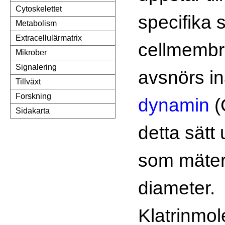
Cytoskelettet
specifika s
Metabolism
Extracellulärmatrix
cellmembr
Mikrober
Signalering
avsnörs in
Tillväxt
Forskning
dynamin
(
Sidakarta
detta sätt 
som mäter
diameter.
Klatrinmol