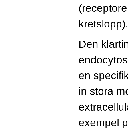
(receptor
kretslopp)
Den klart
endocytos
en specifik
in stora m
extracellu
exempel p