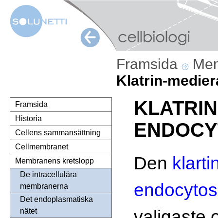
Framsida
Mem
Klatrin-medie
KLATRI
Framsida
Historia
ENDOCY
Cellens sammansättning
Cellmembranet
Den
klart
Membranens kretslopp
De intracellulära
endocyto
membranerna
Det endoplasmatiska
valigaste 
nätet