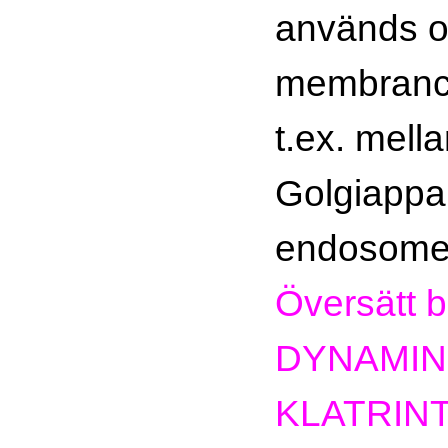
används oc
membranci
t.ex. mell
Golgiappa
endosome
Översätt b
DYNAMIN
KLATRIN