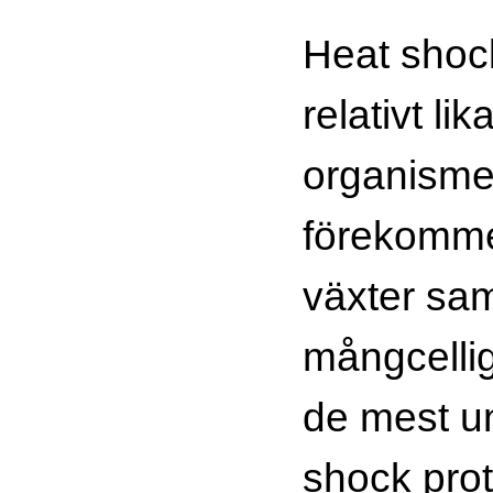
Heat shock
relativt lik
organisme
förekommer
växter sam
mångcellig
de mest u
shock pro