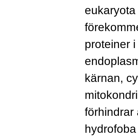
eukaryota 
förekomm
proteiner i
endoplasm
kärnan, cy
mitokondr
förhindrar
hydrofoba