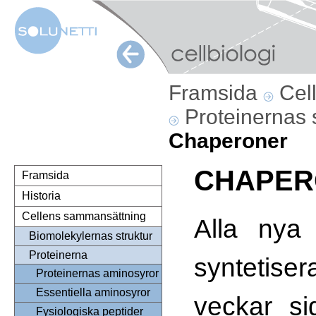
Framsida
Cel
Proteinernas 
Chaperoner
CHAPER
Framsida
Historia
Cellens sammansättning
Alla nya 
Biomolekylernas struktur
Proteinerna
syntetis
Proteinernas aminosyror
Essentiella aminosyror
veckar si
Fysiologiska peptider