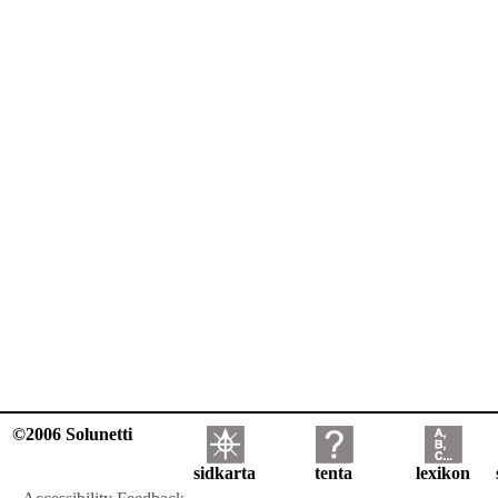
©2006 Solunetti
sidkarta
tenta
lexikon