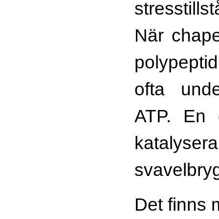
stresstills
När chaper
polypepti
ofta und
ATP. En 
katalyser
svavelbryg
Det finns 