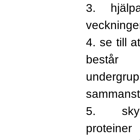
3. hjälp
veckningen
4. se till 
bestå
undergrup
sammanstäl
5. sky
protein