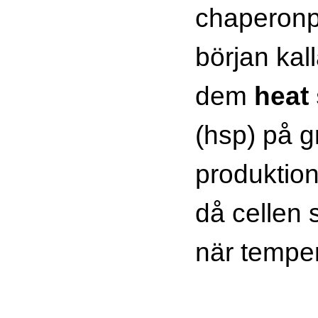
chaperonpr
början ka
dem
heat
(hsp) på g
produktio
då cellen 
när temper