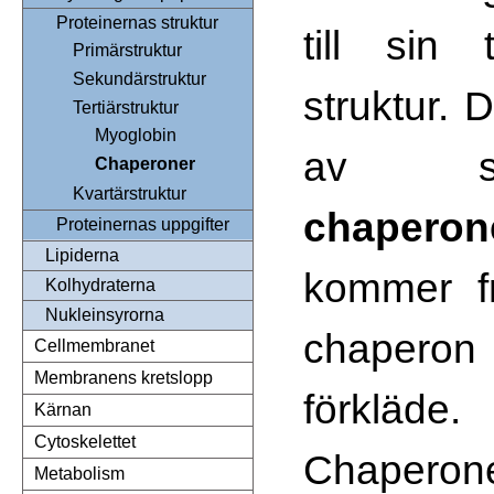
Proteinernas struktur
till sin 
Primärstruktur
Sekundärstruktur
struktur. 
Tertiärstruktur
Myoglobin
av så
Chaperoner
Kvartärstruktur
chapero
Proteinernas uppgifter
Lipiderna
kommer f
Kolhydraterna
Nukleinsyrorna
chapero
Cellmembranet
Membranens kretslopp
förkläde.
Kärnan
Cytoskelettet
Chape
Metabolism