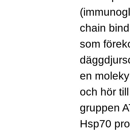
(immunogl
chain bind
som förek
däggdjursc
en moleky
och hör til
gruppen 
Hsp70 prot