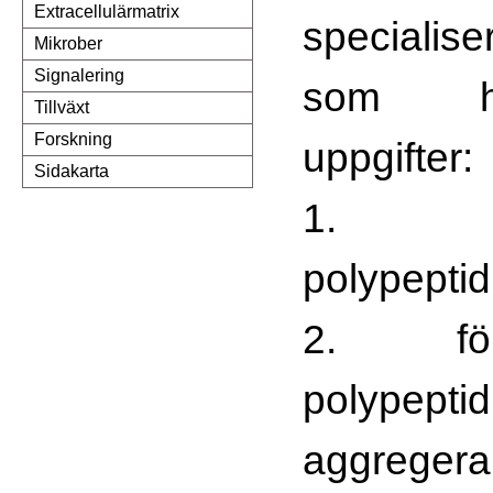
Extracellulärmatrix
specialis
Mikrober
Signalering
som ha
Tillväxt
Forskning
uppgifter:
Sidakarta
1. bi
polypepti
2. för
polypepti
aggregera