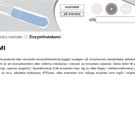
sök
iska metoder
Enzymhistokemi
MI
ymcytokemi) eller vävnader (enzymhistokemi) bygger vanligen på enzymernas metaboliska aktivitet in
 är att vävnadssnitten eller cellerna inkuberas i närvaro av enzymets substrat. Detta leder till
engl. capture reagent). I ljusmikroskop (LM) använder man sig av olika färger, i elektronmikrosk
av bl.a. alkaliska fosfataser, ATPaser, olika esteraser och många enzymer som ingår i respi