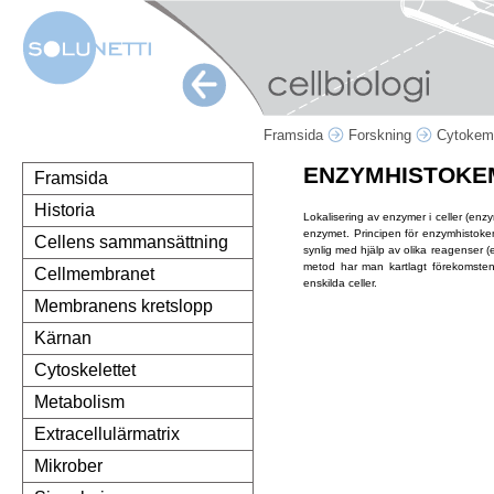
Framsida
Forskning
Cytokem
ENZYMHISTOKE
Framsida
Historia
Lokalisering av enzymer i celler (enz
enzymet. Principen för enzymhistokemi
Cellens sammansättning
synlig med hjälp av olika reagenser (
metod har man kartlagt förekomsten 
Cellmembranet
enskilda celler.
Membranens kretslopp
Kärnan
Cytoskelettet
Metabolism
Extracellulärmatrix
Mikrober