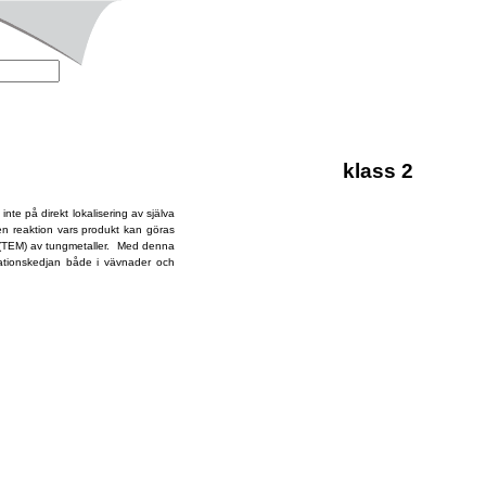
klass 2
te på direkt lokalisering av själva
 en reaktion vars produkt kan göras
op (TEM) av tungmetaller. Med denna
rationskedjan både i vävnader och