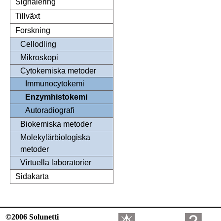
Signalering
Tillväxt
Forskning
Cellodling
Mikroskopi
Cytokemiska metoder
Immunocytokemi
Enzymhistokemi
Autoradiografi
Biokemiska metoder
Molekylärbiologiska
metoder
Virtuella laboratorier
Sidakarta
©2006 Solunetti