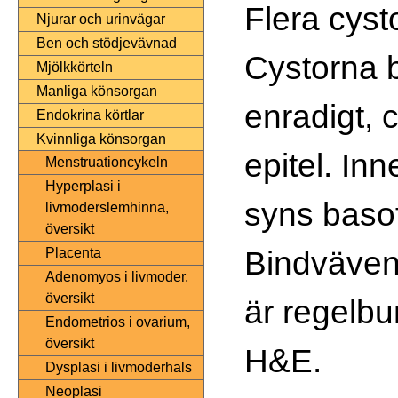
Flera cysto
Njurar och urinvägar
Ben och stödjevävnad
Cystorna b
Mjölkkörteln
Manliga könsorgan
enradigt, c
Endokrina körtlar
Kvinnliga könsorgan
epitel. Inn
Menstruationcykeln
Hyperplasi i
syns basof
livmoderslemhinna,
översikt
Bindväven 
Placenta
Adenomyos i livmoder,
översikt
är regelb
Endometrios i ovarium,
översikt
H&E.
Dysplasi i livmoderhals
Neoplasi