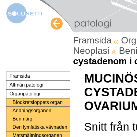
Framsida
Org
Neoplasi
Ben
cystadenom i 
MUCINÖ
Framsida
Allmän patologi
CYSTAD
Organpatologi
OVARIU
Blodkretsloppets organ
Andningsorganen
Benmärg
Snitt från 
Den lymfatiska vävnaden
Matsmältningsorganen