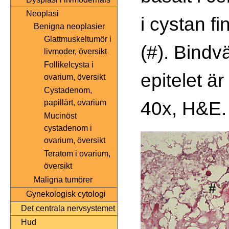
Neoplasi
i cystan fi
Benigna neoplasier
Glattmuskeltumör i
(#). Bind
livmoder, översikt
Follikelcysta i
epitelet ä
ovarium, översikt
Cystadenom,
40x, H&E.
papillärt, ovarium
Mucinöst
cystadenom i
ovarium, översikt
Teratom i ovarium,
översikt
Maligna tumörer
Gynekologisk cytologi
Det centrala nervsystemet
Hud