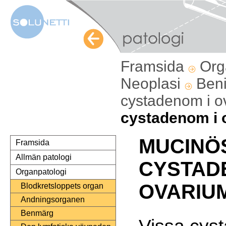
Framsida
Org
Neoplasi
Ben
cystadenom i o
cystadenom i 
MUCINÖ
Framsida
Allmän patologi
CYSTAD
Organpatologi
OVARIU
Blodkretsloppets organ
Andningsorganen
Benmärg
Vissa cyst