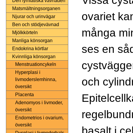
Den lymfatiska vävnaden
Matsmältningsorganen
ovariet ka
Njurar och urinvägar
Ben och stödjevävnad
många min
Mjölkkörteln
Manliga könsorgan
ses en såd
Endokrina körtlar
Kvinnliga könsorgan
cystväggen
Menstruationcykeln
Hyperplasi i
och cylindr
livmoderslemhinna,
översikt
Epitelcell
Placenta
Adenomyos i livmoder,
översikt
regelbund
Endometrios i ovarium,
översikt
basalt i ce
Dysplasi i livmoderhals