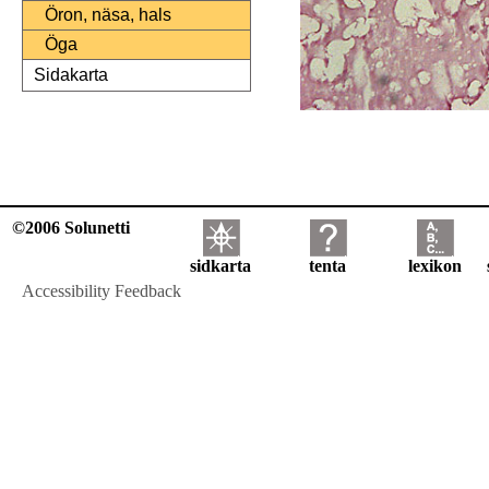
Öron, näsa, hals
Öga
Sidakarta
©2006 Solunetti
sidkarta
tenta
lexikon
Accessibility Feedback