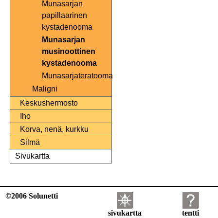
Munasarjan
papillaarinen
kystadenooma
Munasarjan
musinoottinen
kystadenooma
Munasarjateratooma
Maligni
Keskushermosto
Iho
Korva, nenä, kurkku
Silmä
Sivukartta
©2006 Solunetti
sivukartta
tentti