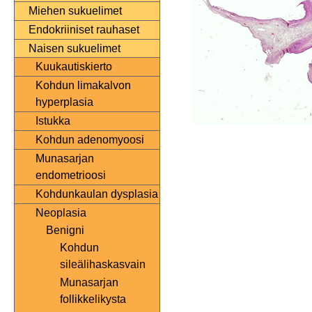
Miehen sukuelimet
Endokriiniset rauhaset
Naisen sukuelimet
Kuukautiskierto
Kohdun limakalvon
hyperplasia
Istukka
Kohdun adenomyoosi
Munasarjan
endometrioosi
Kohdunkaulan dysplasia
Neoplasia
Benigni
Kohdun
sileälihaskasvain
Munasarjan
follikkelikysta