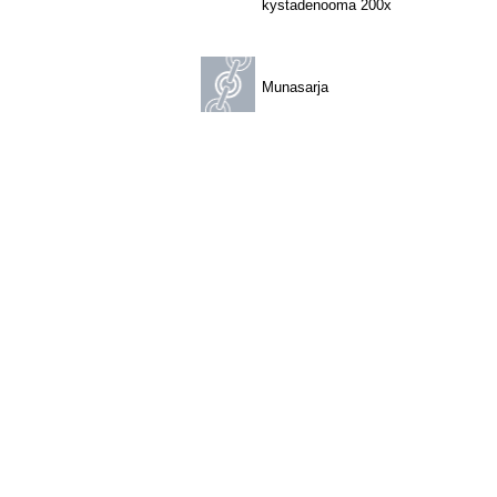
kystadenooma 200x
Munasarja