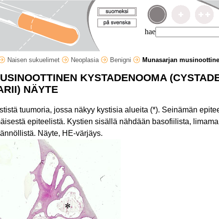
hae
Naisen sukuelimet
Neoplasia
Benigni
Munasarjan musinoottin
USINOOTTINEN KYSTADENOOMA (CYSTAD
RII) NÄYTE
tistä tuumoria, jossa näkyy kystisia alueita (*). Seinämän epit
äisestä epiteelistä. Kystien sisällä nähdään basofiilista, limamai
ännöllistä. Näyte, HE-värjäys.