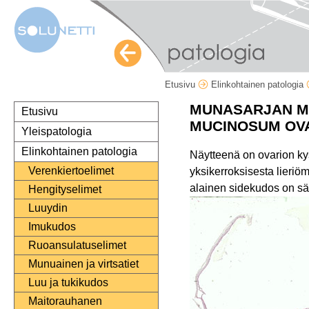
Etusivu
Elinkohtainen patologia
MUNASARJAN M
Etusivu
MUCINOSUM OVA
Yleispatologia
Elinkohtainen patologia
Näytteenä on ovarion kys
Verenkiertoelimet
yksikerroksisesta lieriöm
alainen sidekudos on sä
Hengityselimet
Luuydin
Imukudos
Ruoansulatuselimet
Munuainen ja virtsatiet
Luu ja tukikudos
Maitorauhanen