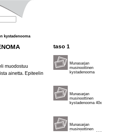
en kystadenooma
ENOMA
taso 1
Munasarjan
eeli muodostuu
musinoottinen
kystadenooma
sta ainetta. Epiteelin
Munasarjan
musinoottinen
kystadenooma 40x
Munasarjan
musinoottinen