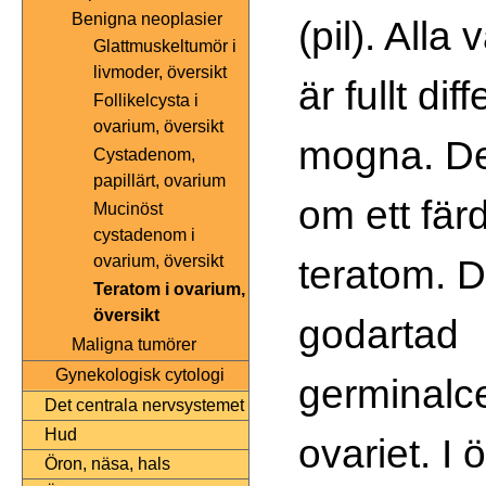
Benigna neoplasier
(pil). All
Glattmuskeltumör i
livmoder, översikt
är fullt di
Follikelcysta i
ovarium, översikt
mogna. Det
Cystadenom,
papillärt, ovarium
om ett fär
Mucinöst
cystadenom i
teratom. D
ovarium, översikt
Teratom i ovarium,
översikt
godartad
Maligna tumörer
Gynekologisk cytologi
germinalce
Det centrala nervsystemet
Hud
ovariet. I
Öron, näsa, hals