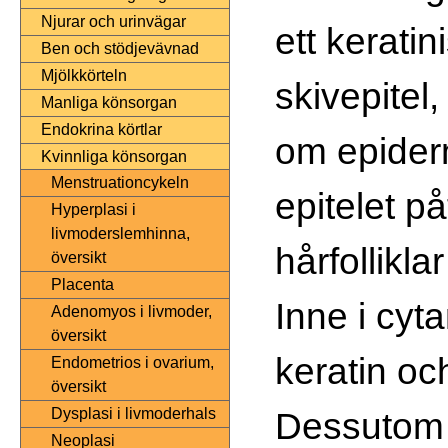
Njurar och urinvägar
ett keratin
Ben och stödjevävnad
Mjölkkörteln
skivepitel
Manliga könsorgan
Endokrina körtlar
om epider
Kvinnliga könsorgan
Menstruationcykeln
epitelet p
Hyperplasi i
livmoderslemhinna,
hårfolliklar
översikt
Placenta
Inne i cyta
Adenomyos i livmoder,
översikt
keratin och
Endometrios i ovarium,
översikt
Dessutom
Dysplasi i livmoderhals
Neoplasi