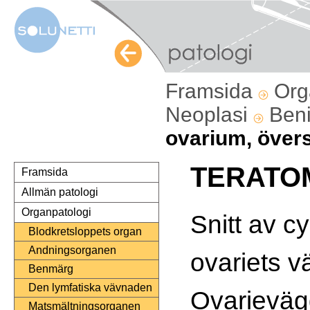
Framsida
Org
Neoplasi
Ben
ovarium, övers
TERATOM
Framsida
Allmän patologi
Organpatologi
Snitt av cy
Blodkretsloppets organ
Andningsorganen
ovariets v
Benmärg
Den lymfatiska vävnaden
Ovarieväg
Matsmältningsorganen