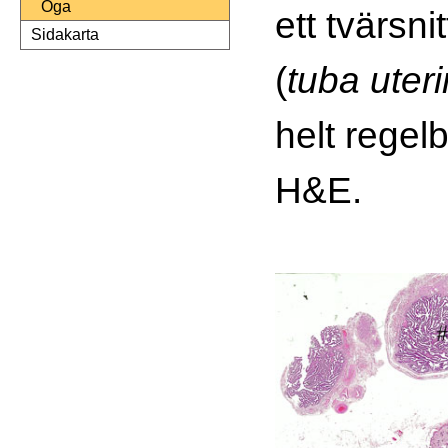
Öga
ett tvärsni
Sidakarta
(
tuba uter
helt regel
H&E.