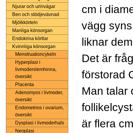
cm i diame
Njurar och urinvägar
Ben och stödjevävnad
vägg syns
Mjölkkörteln
Manliga könsorgan
liknar dem 
Endokrina körtlar
Kvinnliga könsorgan
Menstruationcykeln
Det är frå
Hyperplasi i
livmoderslemhinna,
förstorad G
översikt
Placenta
Man talar
Adenomyos i livmoder,
översikt
follikelcys
Endometrios i ovarium,
översikt
är flera cm
Dysplasi i livmoderhals
Neoplasi