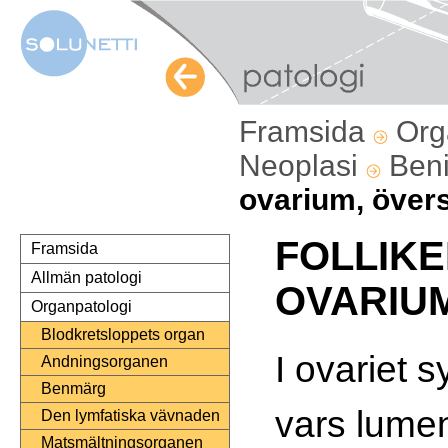
Framsida
Org
Neoplasi
Ben
ovarium, övers
FOLLIKE
Framsida
Allmän patologi
OVARIU
Organpatologi
Blodkretsloppets organ
I ovariet 
Andningsorganen
Benmärg
vars lumen
Den lymfatiska vävnaden
Matsmältningsorganen