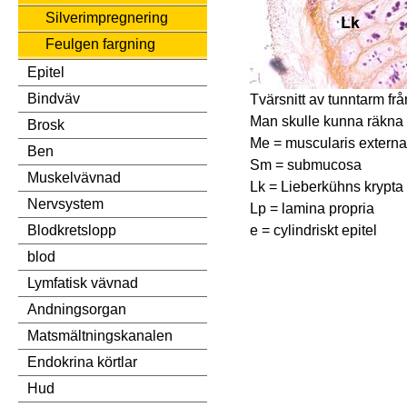
Silverimpregnering
Feulgen fargning
Epitel
Bindväv
Tvärsnitt av tunntarm frå
Man skulle kunna räkna 
Brosk
Me = muscularis externa
Ben
Sm = submucosa
Muskelvävnad
Lk = Lieberkühns krypta
Nervsystem
Lp = lamina propria
e = cylindriskt epitel
Blodkretslopp
blod
Lymfatisk vävnad
Andningsorgan
Matsmältningskanalen
Endokrina körtlar
Hud