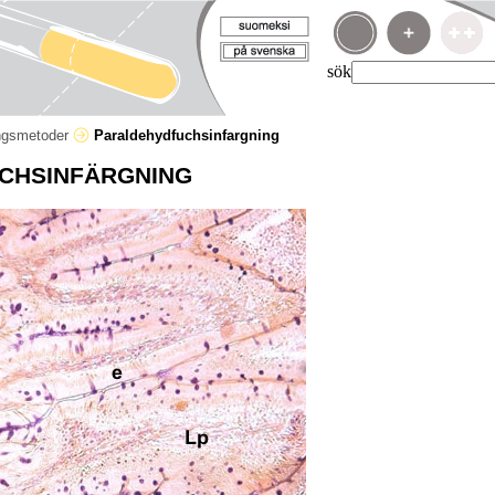
sök
ngsmetoder
Paraldehydfuchsinfargning
CHSINFÄRGNING