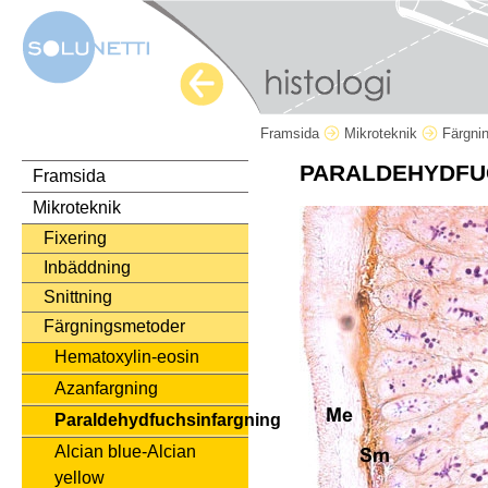
Framsida
Mikroteknik
Färgni
PARALDEHYDFU
Framsida
Mikroteknik
Fixering
Inbäddning
Snittning
Färgningsmetoder
Hematoxylin-eosin
Azanfargning
Paraldehydfuchsinfargning
Alcian blue-Alcian
yellow