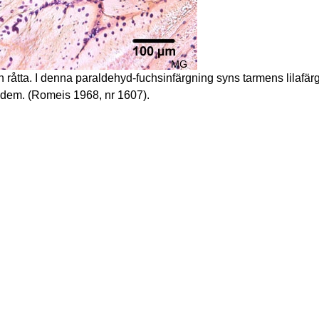
n råtta. I denna paraldehyd-fuchsinfärgning syns tarmens lilafärg
dem. (Romeis 1968, nr 1607).