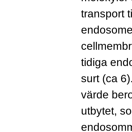
transport t
endosomer e
cellmembra
tidiga end
surt (ca 6)
värde ber
utbytet, s
endosomm