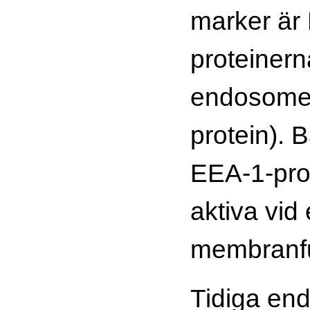
marker är
proteinern
endosome
protein). 
EEA-1-pro
aktiva vi
membranf
Tidiga en