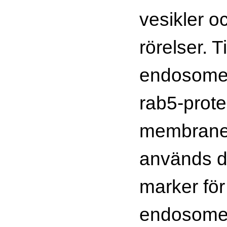
vesikler o
rörelser. T
endosomer
rab5-prote
membraner
används d
marker för
endosome