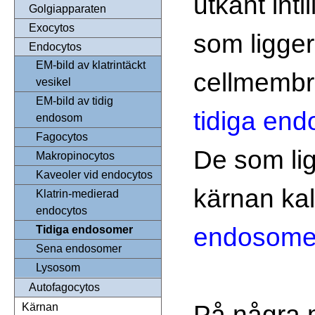
utkant inti
Golgiapparaten
Exocytos
som ligger
Endocytos
EM-bild av klatrintäckt
cellmembr
vesikel
EM-bild av tidig
tidiga en
endosom
Fagocytos
De som li
Makropinocytos
Kaveoler vid endocytos
kärnan ka
Klatrin-medierad
endocytos
endosome
Tidiga endosomer
Sena endosomer
Lysosom
Autofagocytos
På några m
Kärnan