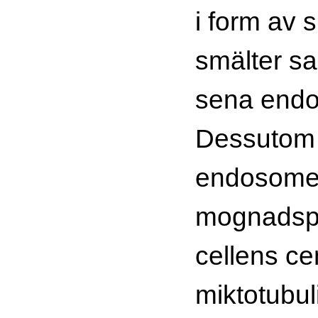
i form av 
smälter 
sena endo
Dessutom 
endosomer
mognadsp
cellens ce
miktotubuli