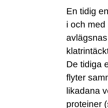
En tidig 
i och med a
avlägsnas
klatrintäck
De tidiga
flyter sa
likadana 
proteiner 