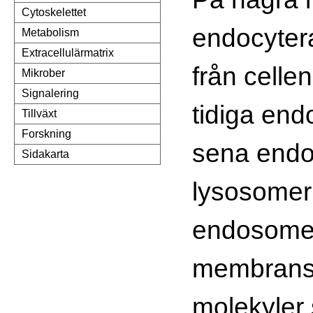
Cytoskelettet
endocyter
Metabolism
Extracellulärmatrix
från celle
Mikrober
Signalering
tidiga end
Tillväxt
Forskning
sena endo
Sidakarta
lysosomer
endosomer
membranstr
molekyler 