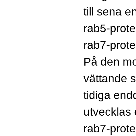
till sena 
rab5-prote
rab7-prote
På den mo
vättande 
tidiga en
utvecklas
rab7-prote