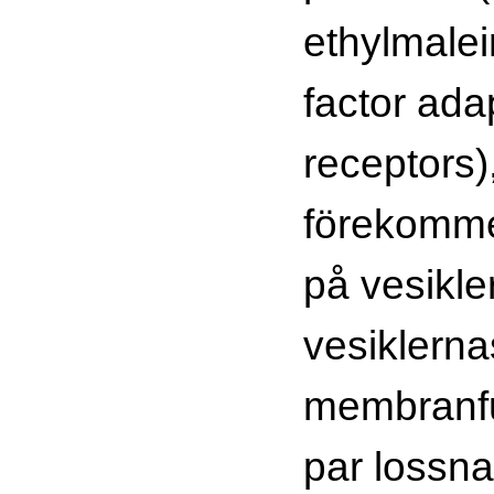
ethylmalei
factor ada
receptors)
förekomme
på vesikle
vesiklerna
membranfu
par lossna