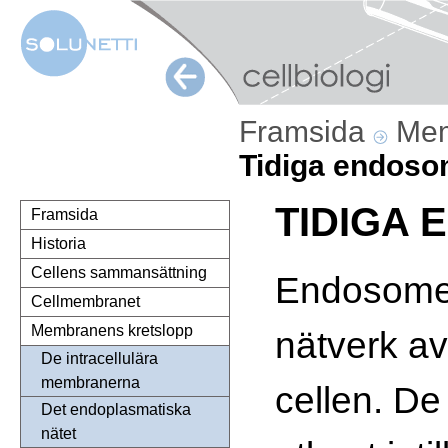
Framsida
Mem
Tidiga endoso
TIDIGA
Framsida
Historia
Cellens sammansättning
Endosomer 
Cellmembranet
Membranens kretslopp
nätverk a
De intracellulära
membranerna
cellen. De
Det endoplasmatiska
nätet