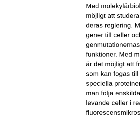
Med molekylärbiol
möjligt att studer
deras reglering. 
gener till celler o
genmutationernas 
funktioner. Med m
är det möjligt att
som kan fogas til
speciella protein
man följa enskilda
levande celler i re
fluorescensmikro