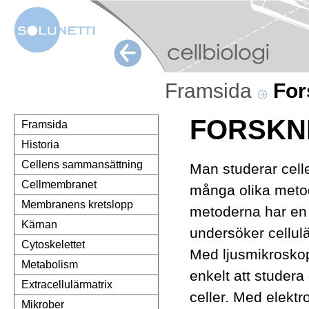
Framsida
For
FORSKN
Framsida
Historia
Cellens sammansättning
Man studerar cell
Cellmembranet
många olika meto
Membranens kretslopp
metoderna har en 
Kärnan
undersöker cellul
Cytoskelettet
Med ljusmikroskop
Metabolism
enkelt att studera
Extracellulärmatrix
celler. Med elekt
Mikrober