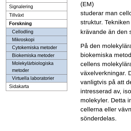
(EM)
Signalering
studerar man cello
Tillväxt
struktur. Tekniken
Forskning
krävande än den 
Cellodling
Mikroskopi
På den molekylära
Cytokemiska metoder
biokemiska metod
Biokemiska metoder
cellens molekylär
Molekylärbiologiska
metoder
växelverkningar. 
Virtuella laboratorier
vanligtvis på att
Sidakarta
intresserad av, is
molekyler. Detta in
cellerna eller vä
sönderdelas.