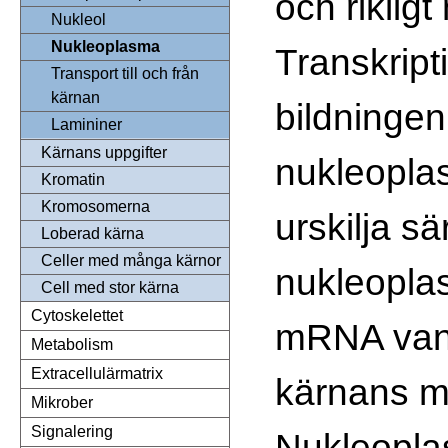
och rikligt
Nukleol
Nukleoplasma
Transkript
Transport till och från
kärnan
bildningen
Lamininer
Kärnans uppgifter
nukleopla
Kromatin
Kromosomerna
urskilja sär
Loberad kärna
Celler med många kärnor
nukleopla
Cell med stor kärna
Cytoskelettet
mRNA vand
Metabolism
Extracellulärmatrix
kärnans mit
Mikrober
Signalering
Nukleopla