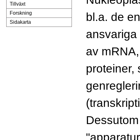
Tillväxt
bl.a. de e
Forskning
Sidakarta
ansvariga 
av mRNA,
proteiner, 
genregler
(transkript
Dessutom 
"apparatu