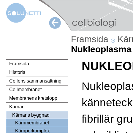
Framsida
Kä
Nukleoplasma
NUKLEO
Framsida
Historia
Cellens sammansättning
Nukleopl
Cellmembranet
Membranens kretslopp
känneteck
Kärnan
fibrillär g
Kärnans byggnad
Kärnmembranet
Kärnporkomplex