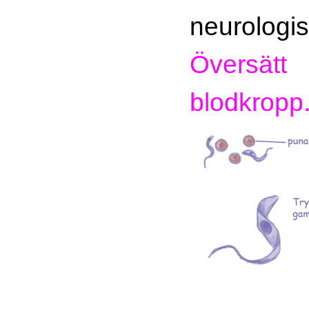
neurologi
Översät
blodkropp