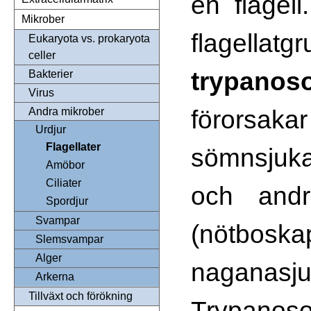
en flagell
Mikrober
flagell
Eukaryota vs. prokaryota
celler
trypanos
Bakterier
Virus
förorsaka
Andra mikrober
Urdjur
Flagellater
sömnsjuka
Amöbor
Ciliater
och andr
Spordjur
Svampar
(nötb
Slemsvampar
Alger
naganasju
Arkerna
Tillväxt och förökning
Trypanos