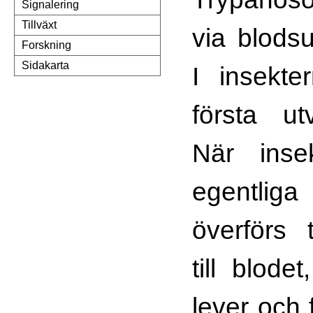
Signalering
Tillväxt
via blods
Forskning
Sidakarta
I insekte
första utv
När inse
egentli
överförs 
till blod
lever och 