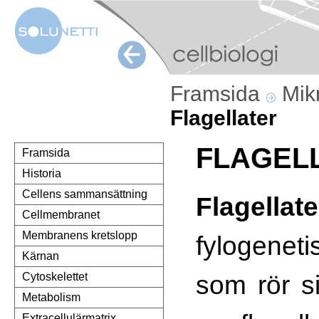
Framsida
Mik
Flagellater
FLAGEL
Framsida
Historia
Cellens sammansättning
Flagellat
Cellmembranet
Membranens kretslopp
fylogeneti
Kärnan
som rör s
Cytoskelettet
Metabolism
Extracellulärmatrix