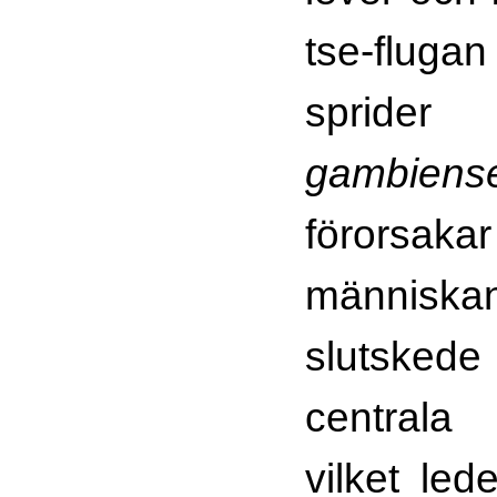
tse-flugan
sprid
gamb
förorsaka
människan
slutskede
centrala
vilket lede