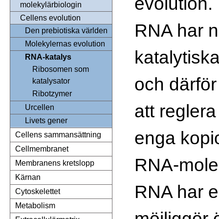
evolution.
molekylärbiologin
Cellens evolution
RNA har n
Den prebiotiska världen
Molekylernas evolution
katalytis
RNA-katalys
Ribosomen som
och därför
katalysator
Ribotzymer
att regler
Urcellen
Livets gener
enga kopi
Cellens sammansättning
Cellmembranet
RNA-molek
Membranens kretslopp
Kärnan
RNA har e
Cytoskelettet
Metabolism
möjliggör 