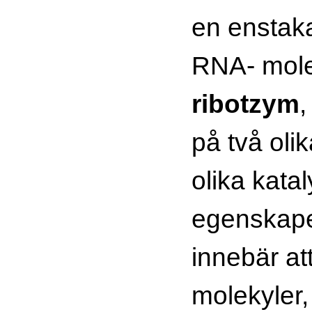
en enstaka
RNA- molek
ribotzym
,
på två oli
olika kata
egenskape
innebär a
molekyler,