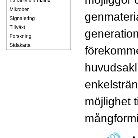
Extracellulärmatrix
Mikrober
genmaterial
Signalering
Tillväxt
generatio
Forskning
Sidakarta
förekomm
huvudsakl
enkelsträn
möjlighet ti
mångformi