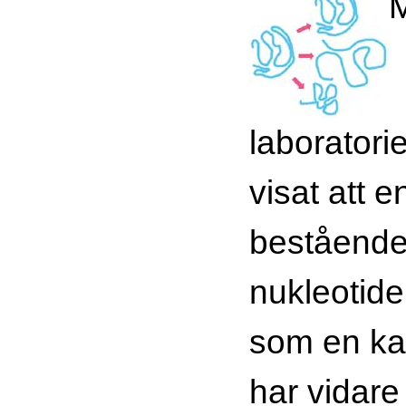
M
laboratori
visat att 
bestående
nukleotide
som en ka
har vidare