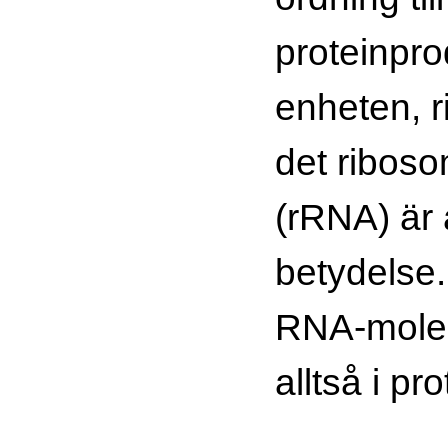
proteinpr
enheten, 
det ribos
(rRNA) är 
betydelse.
RNA-molek
alltså i pr