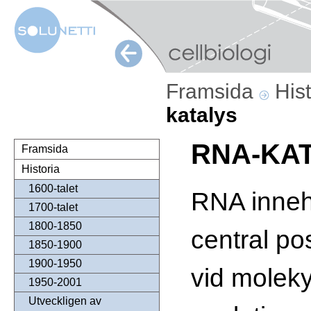
Framsida
His
katalys
RNA-KA
Framsida
Historia
1600-talet
RNA inneh
1700-talet
1800-1850
central pos
1850-1900
1900-1950
vid molek
1950-2001
Utveckligen av