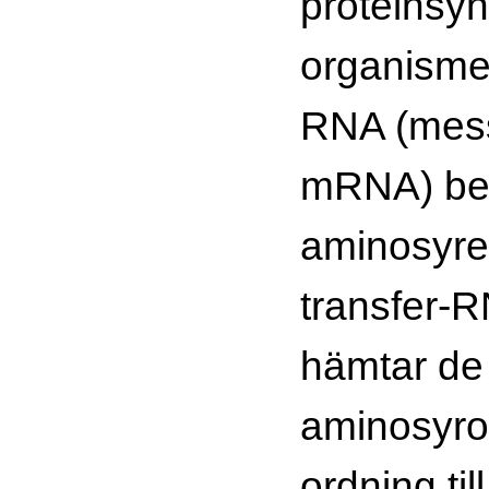
proteinsyn
organisme
RNA (mes
mRNA) be
aminosyre
transfer-
hämtar de 
aminosyror
ordning til