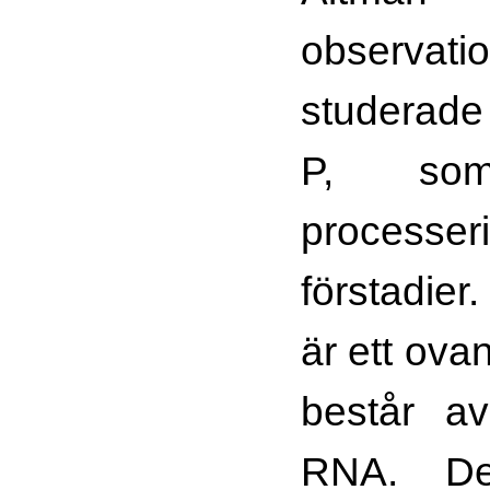
observa
studerad
P, so
processer
förstadie
är ett ova
består av
RNA. Des