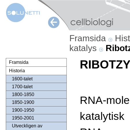
Framsida
His
katalys
Ribot
RIBOTZ
Framsida
Historia
1600-talet
1700-talet
1800-1850
RNA-mo
1850-1900
1900-1950
katalytisk
1950-2001
Utveckligen av