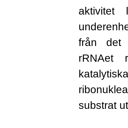
aktivitet
underenhet
från det 
rRNAet r
katalytisk
ribonu
substrat ut