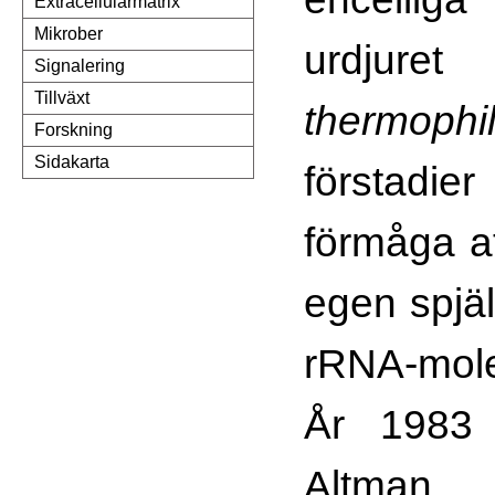
Extracellulärmatrix
Mikrober
urdjur
Signalering
Tillväxt
thermophi
Forskning
Sidakarta
förstadie
förmåga at
egen spjä
rRNA-mole
År 1983 
Altma