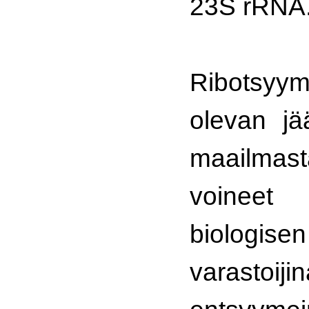
23S rRNA
Ribotsyy
olevan j
maailmast
voineet
biologise
varast