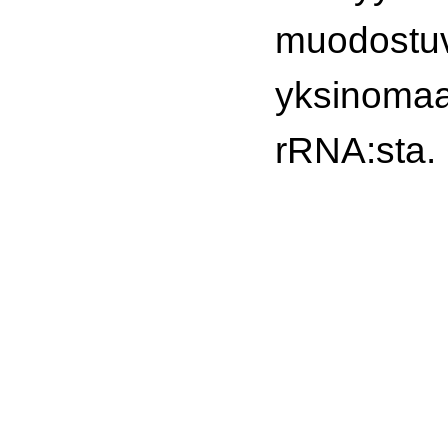
muodos
yksin
rRNA:sta.