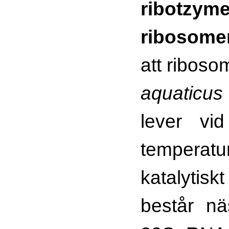
ribotzym
ribosome
att riboso
aquaticus
lever vi
temperat
katalytis
består nä