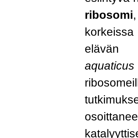
ribosomi
korkeissa
elä
aquaticus
ribosom
tutkim
osoittan
katalyytt