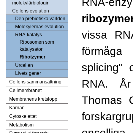
RNA-en
molekylärbiologin
Cellens evolution
ribozyme
Den prebiotiska världen
Molekylernas evolution
vissa RN
RNA-katalys
Ribosomen som
förmåga
katalysator
Ribotzymer
splicing" 
Urcellen
Livets gener
RNA. År
Cellens sammansättning
Cellmembranet
Thomas 
Membranens kretslopp
Kärnan
forskar
Cytoskelettet
Metabolism
encelliga