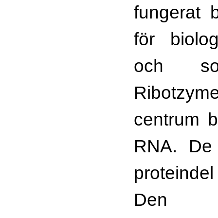
fungerat 
för biolo
och so
Ribotzyme
centrum b
RNA. De 
proteinde
De