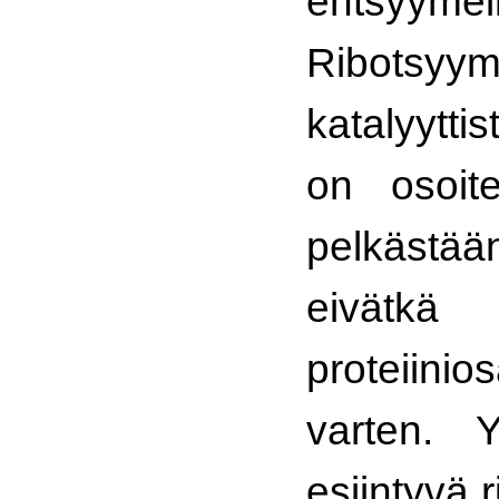
entsyymei
Ribotsyym
katalyytt
on osoite
pelkäst
eivätkä
proteiini
varten. Y
esiintyvä 