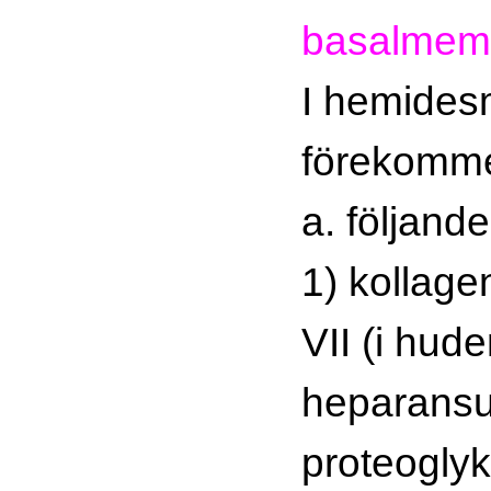
basalmem
I hemide
förekomme
a. följand
1) kollage
VII (i hude
heparansul
proteogly