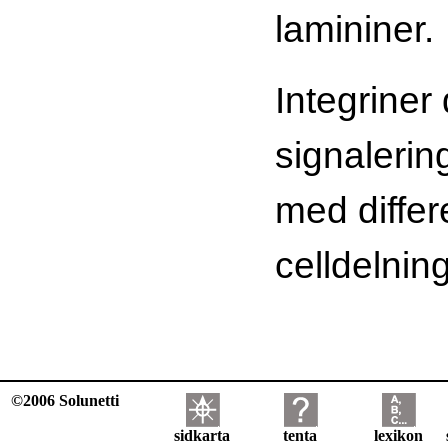
lamininer.
Integriner 
signaleri
med differ
celldelnin
©2006 Solunetti
sidkarta
tenta
lexikon