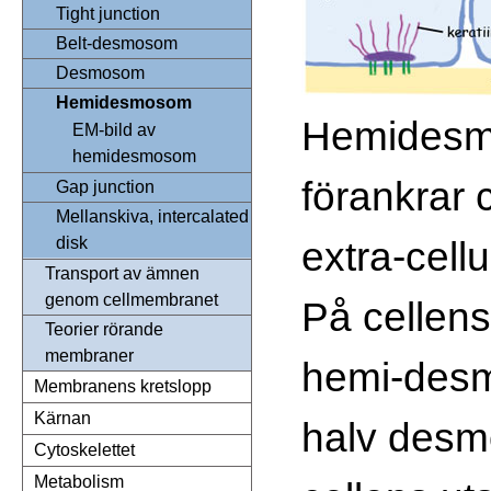
Tight junction
Belt-desmosom
Desmosom
Hemidesmosom
Hemides
EM-bild av
hemidesmosom
förankrar c
Gap junction
Mellanskiva, intercalated
extra-cellu
disk
Transport av ämnen
genom cellmembranet
På cellens
Teorier rörande
membraner
hemi-des
Membranens kretslopp
Kärnan
halv des
Cytoskelettet
Metabolism