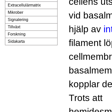
cellens uts
Extracellulärmatrix
vid basal
Mikrober
Signalering
hjälp av
in
Tillväxt
Forskning
filament lö
Sidakarta
cellmembra
basalmem
kopplar 
Trots att
hemidesm