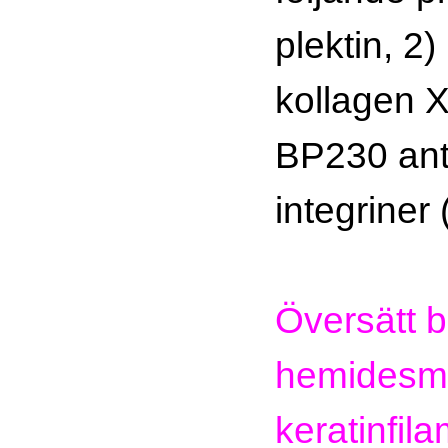
plektin, 2
kollagen X
BP230 ant
integriner 
Översätt bi
hemidesm
keratinfil