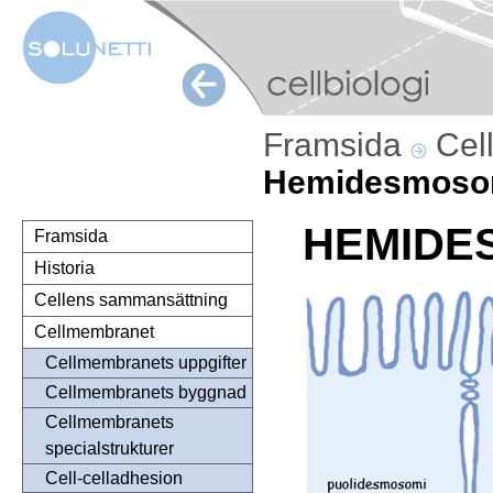
Framsida
Cel
Hemidesmos
HEMIDE
Framsida
Historia
Cellens sammansättning
Cellmembranet
Cellmembranets uppgifter
Cellmembranets byggnad
Cellmembranets
specialstrukturer
Cell-celladhesion