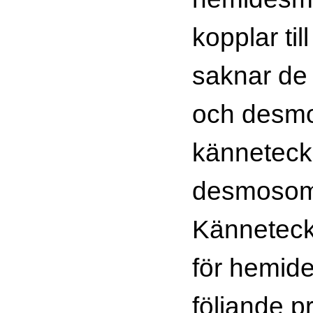
kopplar til
saknar de
och desmog
känneteck
desmosom
Kännetec
för hemid
följande pr