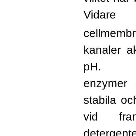
Vidar
cellmem
kanaler ak
pH. Alk
enzymer 
stabila oc
vid fra
detergente