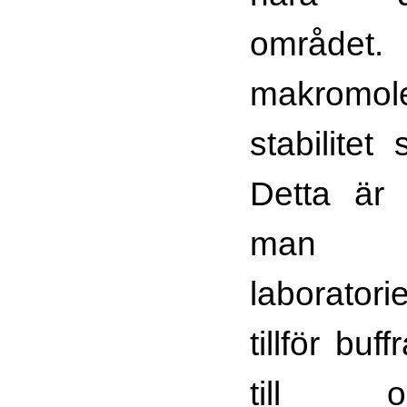
området.
makromole
stabilitet 
Detta är 
m
laboratori
tillför buf
till odl