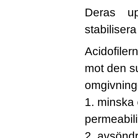
Deras up
stabiliser
Acidofiler
mot den s
omgivning
1. minska
permeabili
2. avsöndr