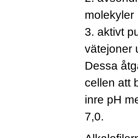
molekyler
3. aktivt 
vätejoner 
Dessa åtgä
cellen att 
inre pH me
7,0.