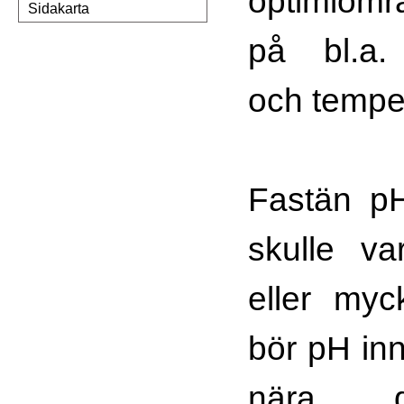
optimiom
Sidakarta
på bl.a. 
och temper
Fastän pH
skulle va
eller myc
bör pH inn
nära d