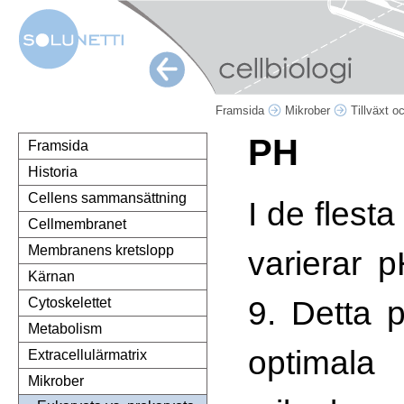
Framsida
Mikrober
Tillväxt o
PH
Framsida
Historia
Cellens sammansättning
I de flesta
Cellmembranet
Membranens kretslopp
varierar 
Kärnan
9. Detta 
Cytoskelettet
Metabolism
optimala
Extracellulärmatrix
Mikrober