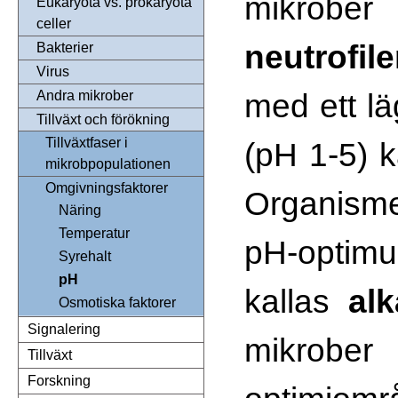
mikrob
Eukaryota vs. prokaryota
celler
neutrofil
Bakterier
Virus
med ett l
Andra mikrober
Tillväxt och förökning
Tillväxtfaser i
(pH 1-5) 
mikrobpopulationen
Omgivningsfaktorer
Organisme
Näring
Temperatur
pH-opti
Syrehalt
pH
kallas
alk
Osmotiska faktorer
Signalering
mikrober
Tillväxt
Forskning