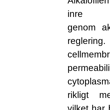
Alkalofiler
inre 
genom ak
reglering
cellmemb
permea
cytoplas
rikligt m
vilket har 