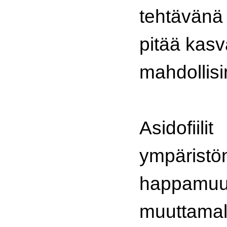
teht
pitää kas
mahdollis
Asidofiil
ympäristö
happamuu
muuttamal