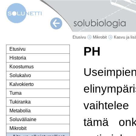
Etusivu
Mikrobit
Kasvu ja li
PH
Etusivu
Historia
Koostumus
Useimpien
Solukalvo
Kalvokierto
elinymp
Tuma
vaihtelee
Tukiranka
Metabolia
tämä onk
Soluväliaine
Mikrobit