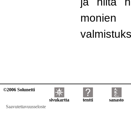
ja niitä 
monien 
valmistuk
©2006 Solunetti
sivukartta
tentti
sanasto
Saavutettavuusseloste