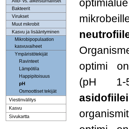
optimia
Aito- vs. alkeistumalliset
Bakteerit
mikrob
Virukset
Muut mikrobit
neutrofiile
Kasvu ja lisääntyminen
Mikrobipopulaation
kasvuvaiheet
Organisme
Ympäristötekijät
Ravinteet
optimi o
Lämpötila
Happipitoisuus
(pH 1-5
pH
Osmoottiset tekijät
asidofiile
Viestinvälitys
Kasvu
organism
Sivukartta