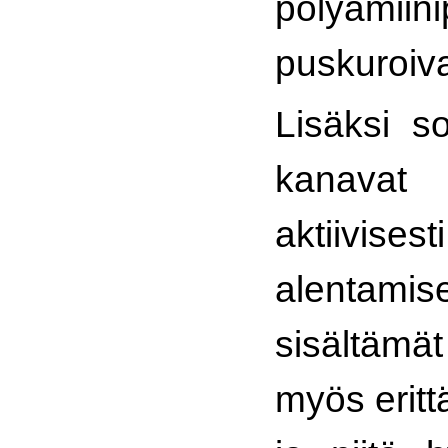
polyamiini
puskuroiv
Lisäksi s
kanavat
aktiivise
alentamise
sisältämä
myös erittä