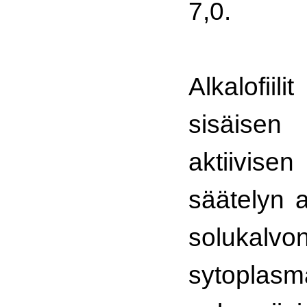
7,0.
Alkalofii
sisäisen
aktiivise
säätelyn a
solukalvo
sytopla