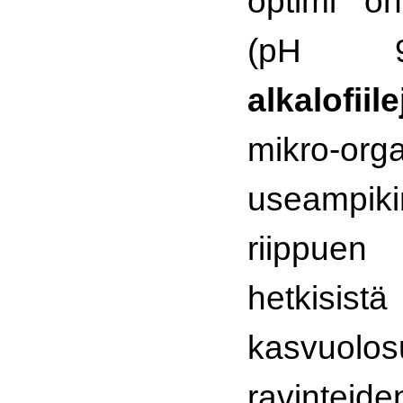
optimi o
(pH 9
alkalofiile
mikro-or
useampiki
riippue
hetkisistä
kasvuolos
ravinteide