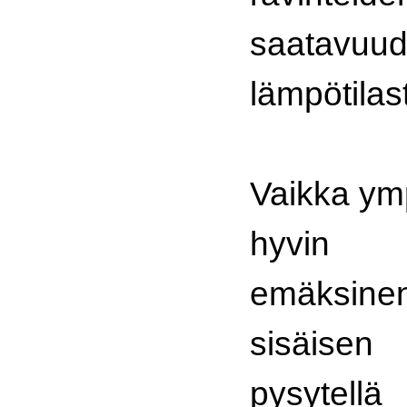
saatav
lämpötilas
Vaikka ymp
hyvin
emäksi
sisäise
pysyte