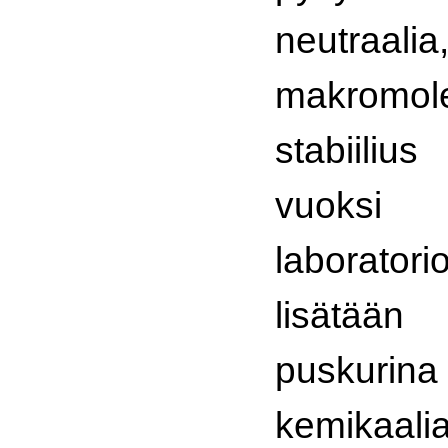
neutra
makromole
stabiiliu
vuoksi
laboratorio
lisätä
puskuri
kemika