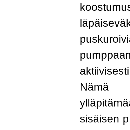
koostum
läpäisevä
puskuroivi
pumppaama
aktiivises
Nämä 
ylläpit
sisäisen p