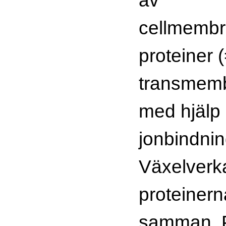
cellmembr
proteiner 
transmemb
med hjälp
jonbindnin
Växelverk
proteiner
samman. P