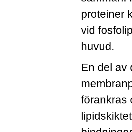
proteiner 
vid fosfol
huvud.
En del av 
membranp
förankras 
lipidskikt
bindningar