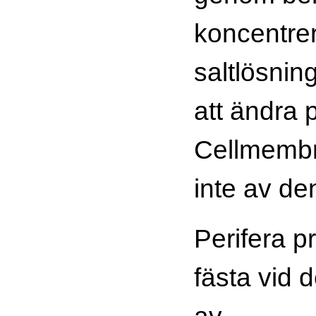
koncentre
saltlösnin
att ändra 
Cellmembr
inte av de
Perifera p
fästa vid d
av