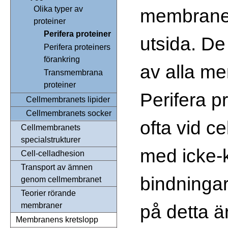
Olika typer av
membranets
proteiner
Perifera proteiner
utsida. D
Perifera proteiners
förankring
av alla me
Transmembrana
proteiner
Perifera p
Cellmembranets lipider
Cellmembranets socker
ofta vid c
Cellmembranets
specialstrukturer
med icke-
Cell-celladhesion
Transport av ämnen
bindningar
genom cellmembranet
Teorier rörande
på detta ä
membraner
Membranens kretslopp