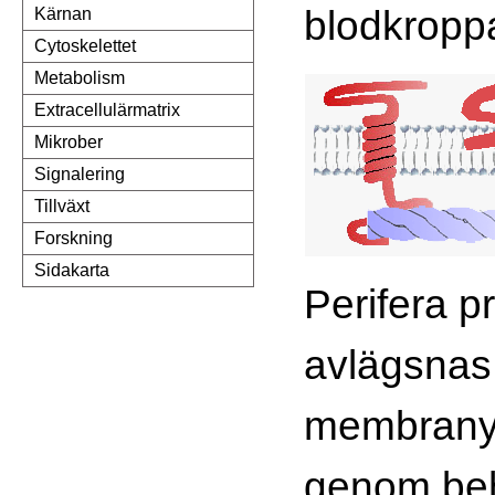
blodkroppa
Kärnan
Cytoskelettet
Metabolism
Extracellulärmatrix
Mikrober
Signalering
Tillväxt
Forskning
Sidakarta
Perifera pr
avlägsnas
membranyt
genom be