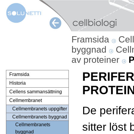
Framsida
Cel
byggnad
Cel
av proteiner
P
PERIFE
Framsida
Historia
PROTEI
Cellens sammansättning
Cellmembranet
De perifer
Cellmembranets uppgifter
Cellmembranets byggnad
sitter löst 
Cellmembranets
byggnad