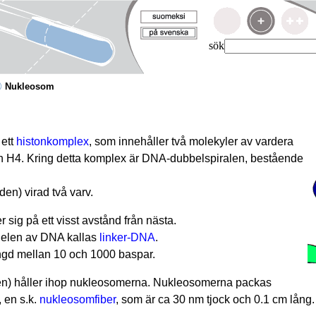
sök
Nukleosom
 ett
histonkomplex
, som innehåller två molekyler av vardera
h H4. Kring detta komplex är DNA-dubbelspiralen, bestående
den) virad två varv.
 sig på ett visst avstånd från nästa.
elen av DNA kallas
linker-DNA
.
ängd mellan 10 och 1000 baspar.
lden) håller ihop nukleosomerna. Nukleosomerna packas
, en s.k.
nukleosomfiber
, som är ca 30 nm tjock och 0.1 cm lång.