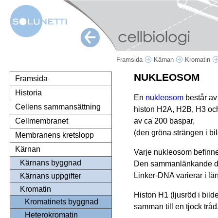
Framsida
Kärnan
Kromatin
NUKLEOSOM
Framsida
Historia
En
nukleosom
består av
Cellens sammansättning
histon H2A, H2B, H3 oc
av ca 200 baspar,
Cellmembranet
(den gröna strängen i bil
Membranens kretslopp
Kärnan
Varje nukleosom befinner
Kärnans byggnad
Den sammanlänkande d
Linker-DNA varierar i l
Kärnans uppgifter
Kromatin
Histon H1 (ljusröd i bi
Kromatinets byggnad
samman till en tjock tråd
Heterokromatin