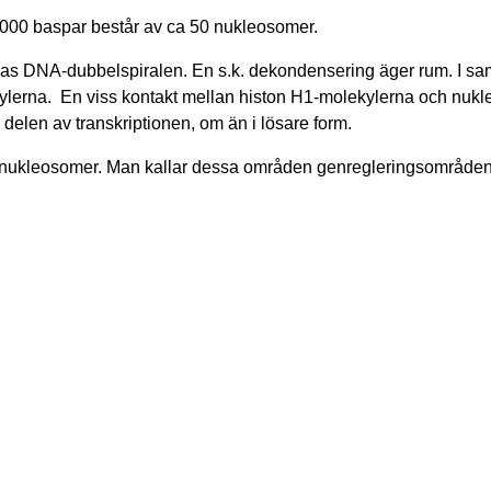
000 baspar består av ca 50 nukleosomer.
nas DNA-dubbelspiralen. En s.k. dekondensering äger rum. I s
ylerna. En viss kontakt mellan histon H1-molekylerna och nuk
 delen av transkriptionen, om än i lösare form.
s nukleosomer. Man kallar dessa områden genregleringsområden