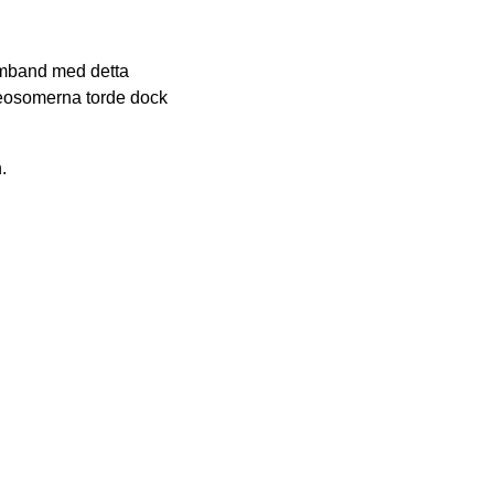
amband med detta
leosomerna torde dock
.