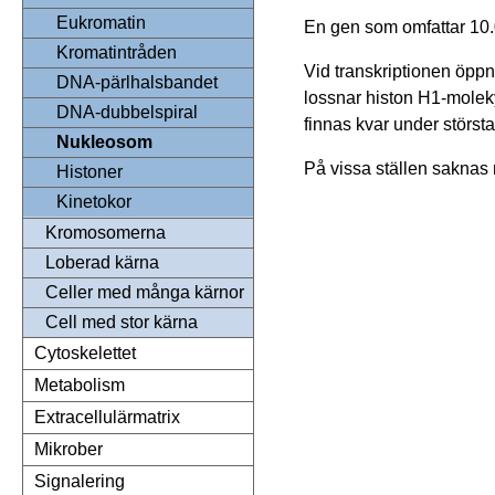
Eukromatin
En gen som omfattar 10.
Kromatintråden
Vid transkriptionen öpp
DNA-pärlhalsbandet
lossnar histon H1-molek
DNA-dubbelspiral
finnas kvar under största
Nukleosom
På vissa ställen sakna
Histoner
Kinetokor
Kromosomerna
Loberad kärna
Celler med många kärnor
Cell med stor kärna
Cytoskelettet
Metabolism
Extracellulärmatrix
Mikrober
Signalering