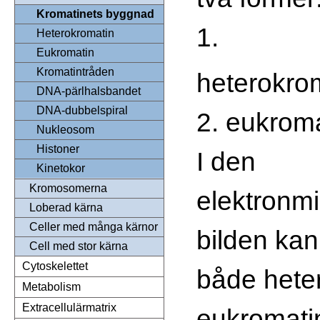
Kromatinets byggnad
1.
Heterokromatin
Eukromatin
Kromatintråden
heterokro
DNA-pärlhalsbandet
DNA-dubbelspiral
2. eukrom
Nukleosom
Histoner
I den
Kinetokor
Kromosomerna
elektronm
Loberad kärna
Celler med många kärnor
bilden kan
Cell med stor kärna
Cytoskelettet
både hete
Metabolism
Extracellulärmatrix
eukromati