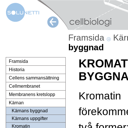
Framsida
Kä
byggnad
KROMAT
Framsida
Historia
BYGGN
Cellens sammansättning
Cellmembranet
Kromatin
Membranens kretslopp
Kärnan
förekomme
Kärnans byggnad
Kärnans uppgifter
två former
Kromatin