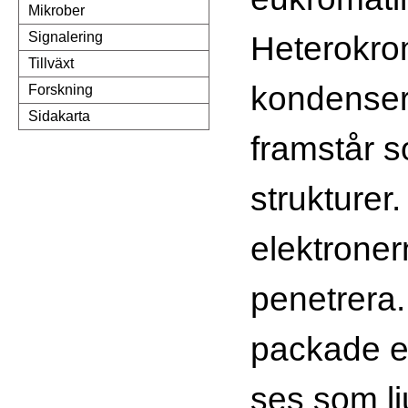
Mikrober
Heterokrom
Signalering
Tillväxt
kondenser
Forskning
Sidakarta
framstår 
strukturer.
elektroner
penetrera.
packade e
ses som l