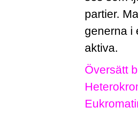
partier. M
generna i 
aktiva.
Översätt b
Heterokro
Eukromati