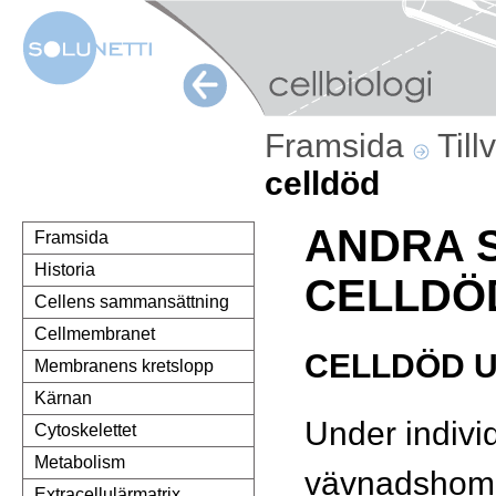
Framsida
Till
celldöd
ANDRA 
Framsida
Historia
CELLDÖ
Cellens sammansättning
Cellmembranet
CELLDÖD 
Membranens kretslopp
Kärnan
Under indivi
Cytoskelettet
Metabolism
vävnadshom
Extracellulärmatrix