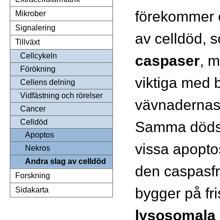
förekommer 
Mikrober
Signalering
av celldöd, s
Tillväxt
Cellcykeln
caspaser
, m
Förökning
viktiga med 
Cellens delning
Vidfästning och rörelser
vävnadernas 
Cancer
Celldöd
Samma dödsr
Apoptos
vissa apopto
Nekros
Andra slag av celldöd
den caspasfr
Forskning
bygger på fri
Sidakarta
lysosomala