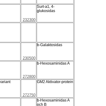
Surt-a1, 4-
glukosidas
232300
b-Galaktosidas
230500
b-Hexosaminidas A
272800
ariant
GM2 Aktivator-protein
272750
b-Hexosaminidas A
och B