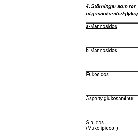
4. Störningar som rör
oligosackarider/glyko
a-Mannosidos
b-Mannosidos
Fukosidos
Aspartylglukosaminuri
Sialidos
(Mukolipidos I)