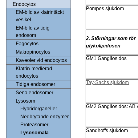
Endocytos
Pompes sjukdom
EM-bild av klatrintäckt
vesikel
EM-bild av tidig
endosom
2. Störningar som rör
Fagocytos
glykolipidosen
Makropinocytos
GM1 Gangliosidos
Kaveoler vid endocytos
Klatrin-medierad
endocytos
Tay-Sachs sjukdom
Tidiga endosomer
Sena endosomer
Lysosom
GM2 Gangliosidos: AB v
Hybridorganeller
Nedbrytande enzymer
Proteasomer
Sandhoffs sjukdom
Lysosomala