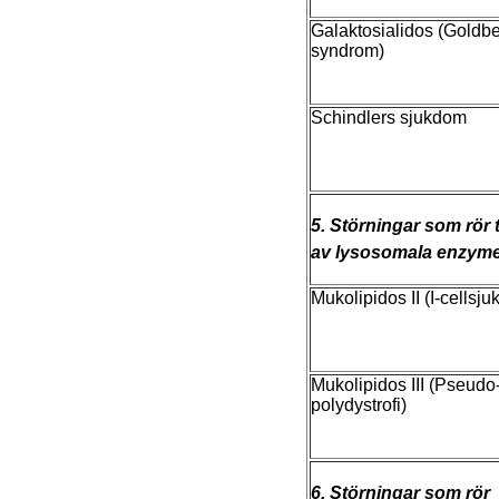
Galaktosialidos (Goldb
syndrom)
Schindlers sjukdom
5. Störningar som rör
av lysosomala enzym
Mukolipidos II (I-cellsj
Mukolipidos III (Pseudo
polydystrofi)
6. Störningar som rör