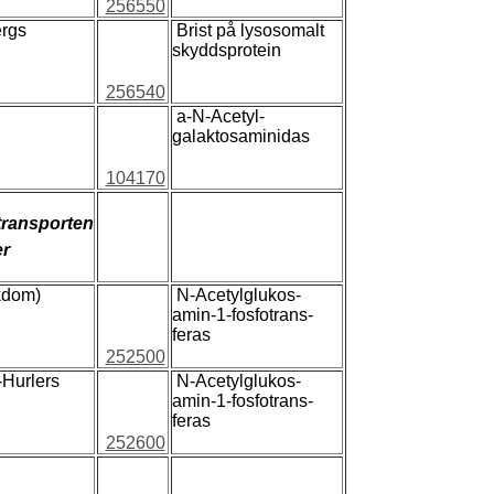
256550
ergs
Brist på lysosomalt
skyddsprotein
256540
a-N-Acetyl-
galaktosaminidas
104170
 transporten
er
ukdom)
N-Acetylglukos-
amin-1-fosfotrans-
feras
252500
-Hurlers
N-Acetylglukos-
amin-1-fosfotrans-
feras
252600