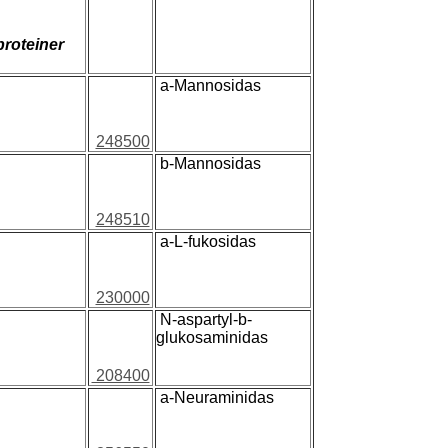
proteiner
a-Mannosidas
248500
b-Mannosidas
248510
a-L-fukosidas
230000
N-aspartyl-b-
glukosaminidas
208400
a-Neuraminidas