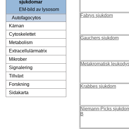
sjukdomar
EM-bild av lysosom
Fabrys sjukdom
Autofagocytos
Kärnan
Cytoskelettet
Gauchers sjukdom
Metabolism
Extracellulärmatrix
Mikrober
Metakromatisk leukodyst
Signalering
Tillväxt
Forskning
Krabbes sjukdom
Sidakarta
Niemann-Picks sjukdom,
B