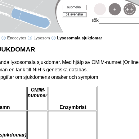
sök
p
Endocytos
Lysosom
Lysosomala sjukdomar
JUKDOMAR
kända lysosomala sjukdomar. Med hjälp av OMIM-numret (Onlin
man en länk till NIH:s genetiska databas.
uppgifter om sjukdomens orsaker och symptom
OMIM-
nummer
namn
Enzymbrist
ssjukdomar)