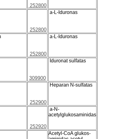
252800
a-L-Iduronas
252800
m
a-L-Iduronas
252800
Iduronat sulfatas
309900
Heparan N-sulfatas
252900
a-N-
acetylglukosaminidas
252920
Acetyl-CoA glukos-
aminidas acetyl-