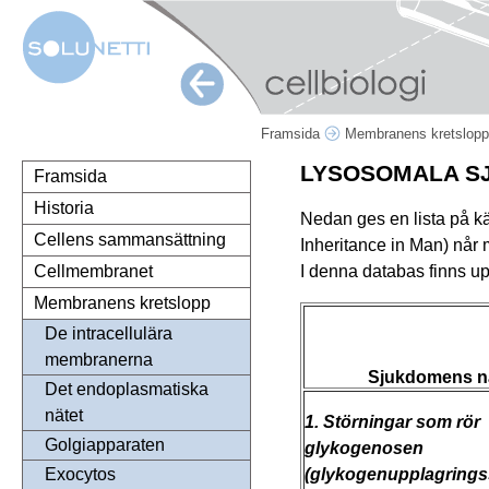
Framsida
Membranens kretslop
LYSOSOMALA S
Framsida
Historia
Nedan ges en lista på 
Cellens sammansättning
Inheritance in Man) når 
I denna databas finns 
Cellmembranet
Membranens kretslopp
De intracellulära
membranerna
Sjukdomens 
Det endoplasmatiska
nätet
1. Störningar som rör
Golgiapparaten
glykogenosen
(glykogenupplagring
Exocytos