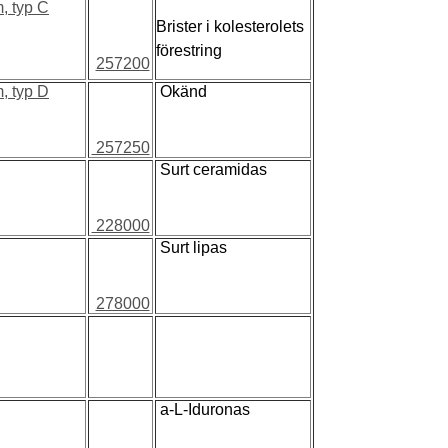
, typ C
Brister i kolesterolets
förestring
257200
, typ D
Okänd
257250
Surt ceramidas
228000
Surt lipas
278000
a-L-Iduronas