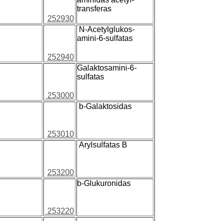
transferas
252930
N-Acetylglukos-
amini-6-sulfatas
252940
Galaktosamini-6-
sulfatas
253000
b-Galaktosidas
253010
Arylsulfatas B
253200
b-Glukuronidas
253220