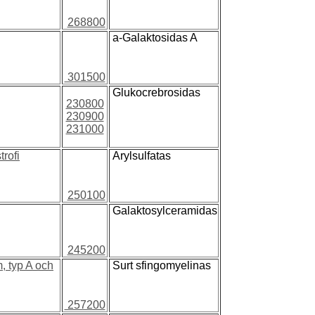
268800
a-Galaktosidas A
301500
Glukocrebrosidas
230800
230900
231000
rofi
Arylsulfatas
250100
Galaktosylceramidas
245200
 typ A och
Surt sfingomyelinas
257200