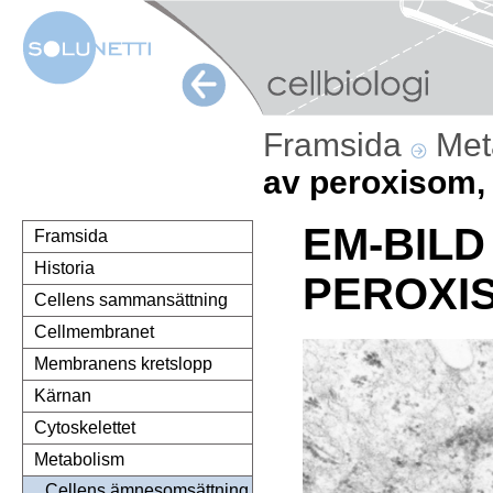
Framsida
Met
av peroxisom,
EM-BILD
Framsida
Historia
PEROXIS
Cellens sammansättning
Cellmembranet
Membranens kretslopp
Kärnan
Cytoskelettet
Metabolism
Cellens ämnesomsättning