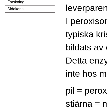
Forskning
leverpare
Sidakarta
I peroxis
typiska kri
bildats av
Detta enz
inte hos 
pil = pero
stjärna = 