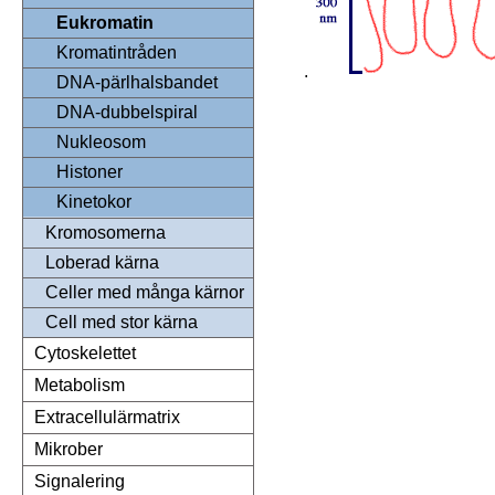
Eukromatin
Kromatintråden
.
DNA-pärlhalsbandet
DNA-dubbelspiral
Nukleosom
Histoner
Kinetokor
Kromosomerna
Loberad kärna
Celler med många kärnor
Cell med stor kärna
Cytoskelettet
Metabolism
Extracellulärmatrix
Mikrober
Signalering