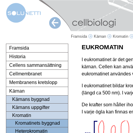
Framsida
Kärnan
Kromatin
EUKROMATIN
Framsida
Historia
I eukromatinet är det ge
Cellens sammansättning
kärnan. Cellen kan använ
eukromatinet användes v
Cellmembranet
Membranens kretslopp
I eukromatinet bildar kr
Kärnan
(längd ca 500 nm). I var
Kärnans byggnad
De krafter som håller ih
Kärnans uppgifter
I varje ögla kan finnas en
Kromatin
Kromatinets byggnad
Heterokromatin