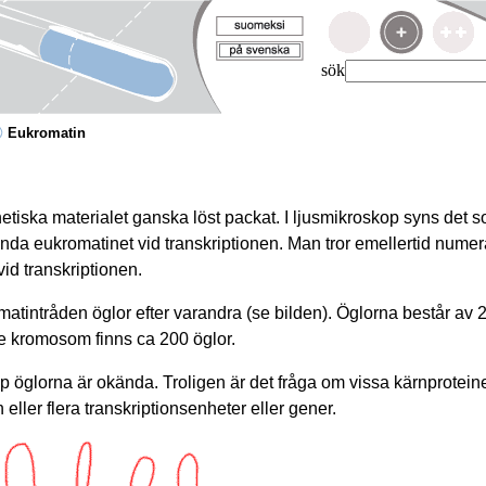
sök
Eukromatin
netiska materialet ganska löst packat. I ljusmikroskop syns det 
da eukromatinet vid transkriptionen. Man tror emellertid numer
id transkriptionen.
omatintråden öglor efter varandra (se bilden). Öglorna består av
je kromosom finns ca 200 öglor.
op öglorna är okända. Troligen är det fråga om vissa kärnproteine
 eller flera transkriptionsenheter eller gener.