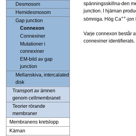
spänningsskillna-den me
Desmosom
junction. I hjärnan prod
Hemidesmosom
++
sömniga. Hög Ca
-jon
Gap junction
Connexon
Varje connexon består a
Connexiner
connexiner identifierats.
Mutationer i
connexiner
EM-bild av gap
junction
Mellanskiva, intercalated
disk
Transport av ämnen
genom cellmembranet
Teorier rörande
membraner
Membranens kretslopp
Kärnan