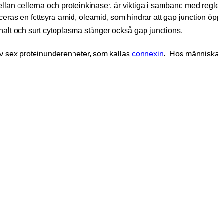
llan cellerna och proteinkinaser, är viktiga i samband med regl
uceras en fettsyra-amid, oleamid, som hindrar att gap junction öp
 halt och surt cytoplasma stänger också gap junctions.
v sex proteinunderenheter, som kallas
connexin
. Hos människan