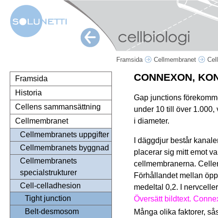
Framsida
Cellmembranet
Cel
CONNEXON, KO
Framsida
Historia
Gap junctions förekommer
Cellens sammansättning
under 10 till över 1.000,
i diameter.
Cellmembranet
Cellmembranets uppgifter
I däggdjur består kanale
Cellmembranets byggnad
placerar sig mitt emot 
Cellmembranets
cellmembranerna. Cellen
specialstrukturer
Förhållandet mellan öppen
Cell-celladhesion
medeltal 0,2. I nervcelle
Tight junction
Översätt bildtext. Conn
Belt-desmosom
Många olika faktorer, s