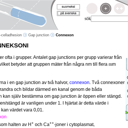
sök
l-celladhesion
Gap junction
Connexon
NNEKSONI
 ofta i grupper. Antalet gap junctions per grupp varierar från
 vilket betyder att gruppen mäter från några nm till flera
m
m
rna i en gap junction av två halvor,
connexon
. Två connexoner
varandra och bildar därmed en kanal genom de båda
 kan själv bestämma om gap junction är öppen eller stängd.
/stängd är vanligen under 1. I hjärtat är detta värde i
r kan värdet vara 0,01.
exon
+
++
åsom halten av H
och Ca
-joner i cytoplasmat,