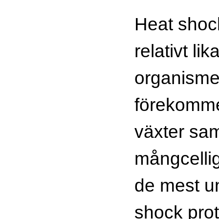
Heat shock
relativt lik
organisme
förekommer
växter sam
mångcellig
de mest u
shock pro