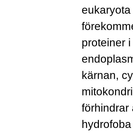
eukaryota 
förekomm
proteiner i
endoplasm
kärnan, cy
mitokondr
förhindrar
hydrofoba