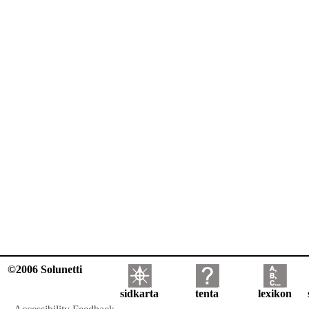
©2006 Solunetti
sidkarta
tenta
lexikon