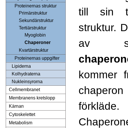
Proteinernas struktur
till sin 
Primärstruktur
Sekundärstruktur
struktur. 
Tertiärstruktur
Myoglobin
av så
Chaperoner
Kvartärstruktur
chapero
Proteinernas uppgifter
Lipiderna
kommer f
Kolhydraterna
Nukleinsyrorna
chapero
Cellmembranet
Membranens kretslopp
förkläde.
Kärnan
Cytoskelettet
Chape
Metabolism