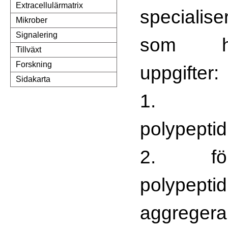
Extracellulärmatrix
specialis
Mikrober
Signalering
som ha
Tillväxt
Forskning
uppgifter:
Sidakarta
1. bi
polypepti
2. för
polypepti
aggregera