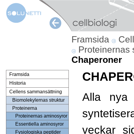
Framsida
Cel
Proteinernas 
Chaperoner
CHAPER
Framsida
Historia
Cellens sammansättning
Alla nya 
Biomolekylernas struktur
Proteinerna
syntetis
Proteinernas aminosyror
Essentiella aminosyror
veckar si
Fysiologiska peptider