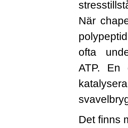
stresstills
När chaper
polypepti
ofta und
ATP. En 
katalyser
svavelbryg
Det finns 