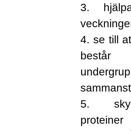
3. hjälp
veckningen
4. se till 
bestå
undergrup
sammanstäl
5. sky
protein