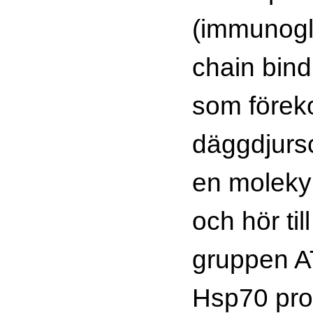
(immunogl
chain bind
som förek
däggdjursc
en moleky
och hör til
gruppen 
Hsp70 prot