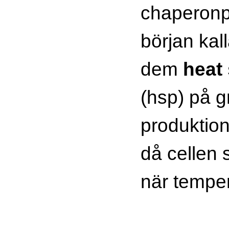
chaperonpr
början ka
dem
heat
(hsp) på g
produktio
då cellen 
när temper